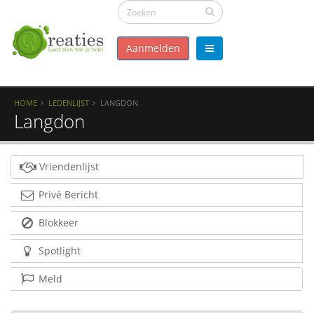
Aanmelden
HOME
LEDENLIJST
LANGDON
Langdon
Vriendenlijst
Privé Bericht
Blokkeer
Spotlight
Meld