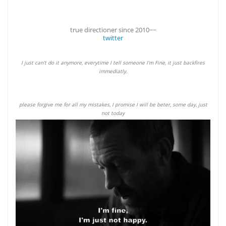
true directioner since 2010~~
twitter
I just can't do it anymore, everytime I tell someone I'm Fine, it just backfires
immediatly.
please forgive me for all my mistakes, I promise I will be beter, some day, just
not today