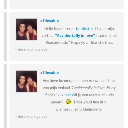
xEllesable
Hello lieve lezeres,
hoofdstuk 11
van mijn
verhaal
''Accidentally in love''
staat online!
Reactie/kudo? Hope you'll like it! x Elles.
1 decennium geleden
xEllesable
Hey lieve lezeres, er is een nieuw hoofdstuk
van mijn verhaal
''Accidentally in love- Harry
Styles''
klik hier
Wil je een reactie of kudo
geven?
Hope you'll like it! x.
p.s heet jij echt Madison?:c
1 decennium geleden