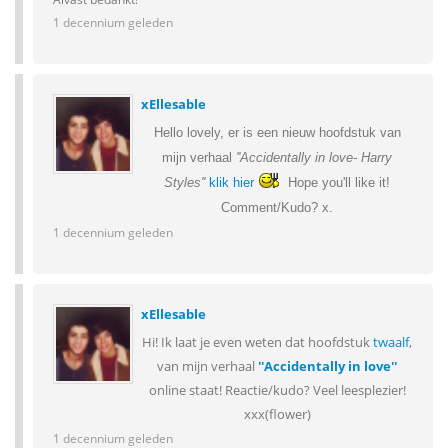
1 decennium geleden
xEllesable
Hello lovely, er is een nieuw hoofdstuk van
mijn verhaal
''Accidentally in love- Harry
Styles''
klik hier
Hope you'll like it!
Comment/Kudo? x.
1 decennium geleden
xEllesable
Hi! Ik laat je even weten dat hoofdstuk
twaalf
,
van mijn verhaal
''Accidentally in love''
online staat! Reactie/kudo? Veel leesplezier!
xxx(flower)
1 decennium geleden