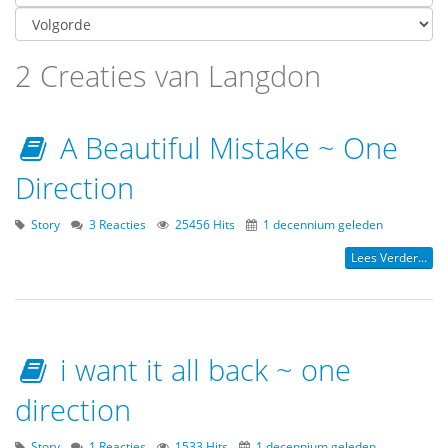
2 Creaties van Langdon
A Beautiful Mistake ~ One
Direction
Story
3 Reacties
25456 Hits
1 decennium geleden
Lees Verder...
i want it all back ~ one
direction
Story
1 Reacties
1533 Hits
1 decennium geleden