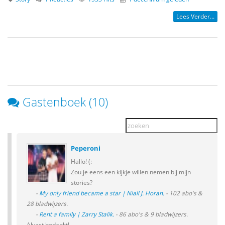
Lees Verder...
Gastenboek (10)
Peperoni
Hallo! (:
Zou je eens een kijkje willen nemen bij mijn
stories?
-
My only friend became a star | Niall J. Horan.
- 102 abo's &
28 bladwijzers.
-
Rent a family | Zarry Stalik.
- 86 abo's & 9 bladwijzers.
Alvast bedankt!