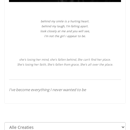
behind my smile is a hurting heart.
behind my laugh, I’m falling apart.
look closely at me and you will see,
i’m not the girl i appear to be.
she's losing her mind, she's fallen behind, She can't find her place.
She's losing her faith, She's fallen from grace, She's all over the place.
I've become everything I never wanted to be