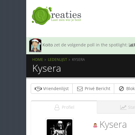
Koito
zet de volgende poll in the spotlight:
HOME
LEDENLIJST
KYSERA
Kysera
Vriendenlijst
Privé Bericht
Blok
Profiel
Sta
Kysera