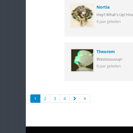
Nortia
Hey!! What's Up! Ho
8 jaar geleden
Theorem
Wassssuuuup!
8 jaar geleden
1
2
3
4