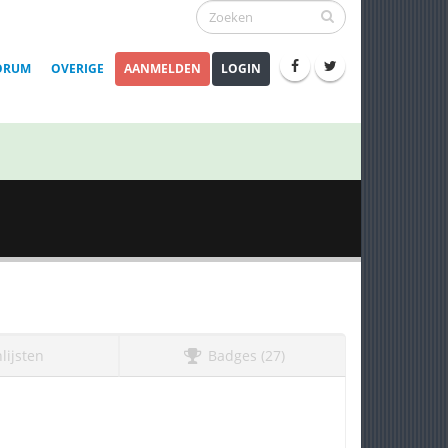
ORUM
OVERIGE
AANMELDEN
LOGIN
lijsten
Badges (27)