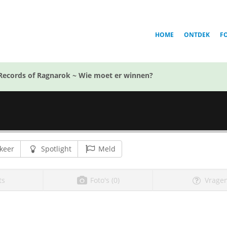
HOME
ONTDEK
F
Records of Ragnarok ~ Wie moet er winnen?
keer
Spotlight
Meld
ts
Foto's (0)
Vragen