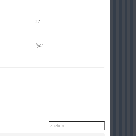
27
-
-
lijst