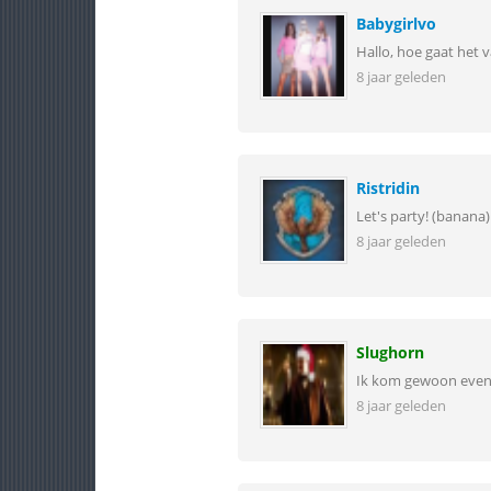
Babygirlvo
Hallo, hoe gaat het
8 jaar geleden
Ristridin
Let's party! (banana)
8 jaar geleden
Slughorn
Ik kom gewoon even
8 jaar geleden