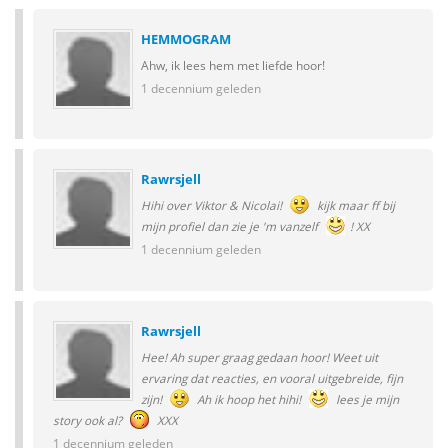
HEMMOGRAM
Ahw, ik lees hem met liefde hoor!
1 decennium geleden
Rawrsjell
Hihi over Viktor & Nicolai!
kijk maar ff bij
mijn profiel dan zie je 'm vanzelf
! XX
1 decennium geleden
Rawrsjell
Hee! Ah super graag gedaan hoor! Weet uit
ervaring dat reacties, en vooral uitgebreide, fijn
zijn!
Ah ik hoop het hihi!
lees je mijn
story ook al?
XXX
1 decennium geleden