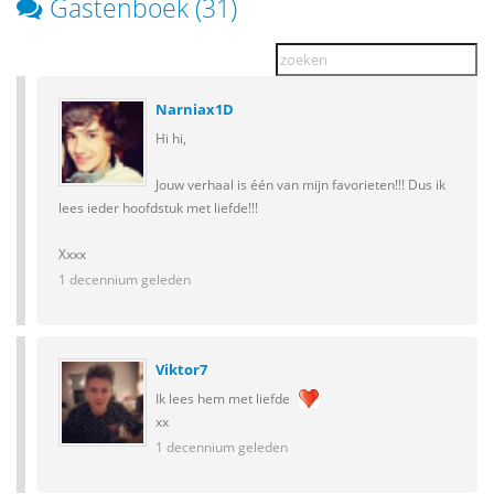
Gastenboek (31)
Narniax1D
Hi hi,
Jouw verhaal is één van mijn favorieten!!! Dus ik
lees ieder hoofdstuk met liefde!!!
Xxxx
1 decennium geleden
Viktor7
Ik lees hem met liefde
xx
1 decennium geleden