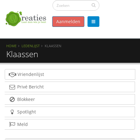
Aanmelden
HOME
LEDENLIJST
KLAASSEN
Klaassen
Vriendenlijst
Privé Bericht
Blokkeer
Spotlight
Meld