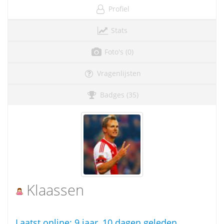
Profiel
Stats
Foto's (0)
Vragenlijsten
Badges (35)
Klaassen
Laatst online:
9 jaar, 10 dagen geleden