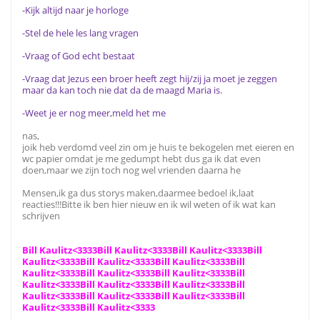
-Kijk altijd naar je horloge
-Stel de hele les lang vragen
-Vraag of God echt bestaat
-Vraag dat Jezus een broer heeft zegt hij/zij ja moet je zeggen
maar da kan toch nie dat da de maagd Maria is.
-Weet je er nog meer,meld het me
nas,
joik heb verdomd veel zin om je huis te bekogelen met eieren en
wc papier omdat je me gedumpt hebt dus ga ik dat even
doen,maar we zijn toch nog wel vrienden daarna he
Mensen,ik ga dus storys maken,daarmee bedoel ik,laat
reacties!!!Bitte ik ben hier nieuw en ik wil weten of ik wat kan
schrijven
Bill Kaulitz<3333Bill Kaulitz<3333Bill Kaulitz<3333Bill
Kaulitz<3333Bill Kaulitz<3333Bill Kaulitz<3333Bill
Kaulitz<3333Bill Kaulitz<3333Bill Kaulitz<3333Bill
Kaulitz<3333Bill Kaulitz<3333Bill Kaulitz<3333Bill
Kaulitz<3333Bill Kaulitz<3333Bill Kaulitz<3333Bill
Kaulitz<3333Bill Kaulitz<3333