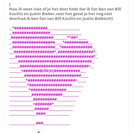
[
Nou ik weet niet of je het door hebt dat ik fan ben van Bill
Kaulitz en Justin Bieber,voor het geval je het nog niet
doorhad,ik ben fan van Bill Kaulitz en Justin Bieber(H)
__*##############______________________
__################_____________________
_##################_________**##*______
__##################_____*##########___
__##################___*#############__
___#################*_###############*_
____#################################*_
______###############################__
_______#############################=__
________=#######BillK(H)###########____
__________########################_____
___________*####################=______
____________*##################________
_____________*###############__________
_______________#############___________
________________##########_____________
________________=#######*______________
_________________######________________
__________________####________________
__________________###__________________
___________________#__________________