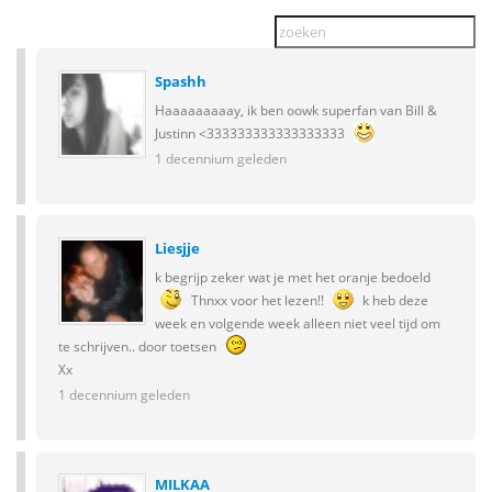
Spashh
Haaaaaaaaay, ik ben oowk superfan van Bill &
Justinn <333333333333333333
1 decennium geleden
Liesjje
k begrijp zeker wat je met het oranje bedoeld
Thnxx voor het lezen!!
k heb deze
week en volgende week alleen niet veel tijd om
te schrijven.. door toetsen
Xx
1 decennium geleden
MILKAA