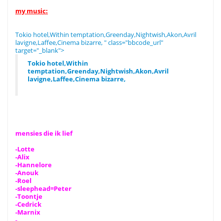
my music:
Tokio hotel,Within temptation,Greenday,Nightwish,Akon,Avril
lavigne,Laffee,Cinema bizarre, " class="bbcode_url"
target="_blank">
Tokio hotel,Within
temptation,Greenday,Nightwish,Akon,Avril
lavigne,Laffee,Cinema bizarre,
mensies die ik lief
-Lotte
-Alix
-Hannelore
-Anouk
-Roel
-sleephead=Peter
-Toontje
-Cedrick
-Marnix
-....