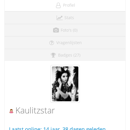
Profiel
Stats
Foto's (0)
Vragenlijsten
Badges (27)
Kaulitzstar
Laatst online:
14 jaar, 38 dagen geleden