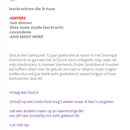
leerkrachten die ik haat
-
SOFFERS
-Van dooren
-Diee saaie studie leerkracht
-Levandesie
-AND MANY MORE
Oké,ik ben Samia,net 12 jaar geworden,ik woon in het boeregat
Arendonk en ga naar het SCC(sint clara college)Ik volg Latijn en
mijn klastitularis is meneer Vanherck.Onder Godsdienst houden
wij Soffers altijd voor de gek,en ze trapt er altijd in zoals vragen
stellen,dus wil jij je leerkracht godsdienst kwaad krijgen of haar
beetnemen doe dit:
-Vraag wie God is
-Schrijf op een toets:God mag't weten maar ik ben't vergeten
-zet een andere naam op je naambordje BV:
van Jef naar Jonas(bij ons echt gebeurt:D)
-Let niet op