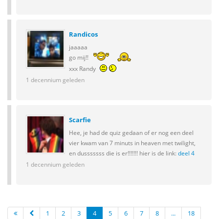
Randicos
jaaaaa
go mij!!
xxx Randy
1 decennium geleden
Scarfie
Hee, je had de quiz gedaan of er nog een deel
vier kwam van 7 minuts in heaven met twilight,
en dusssssss die is er!!!!!!! hier is de link:
deel 4
1 decennium geleden
1
2
3
4
5
6
7
8
...
18