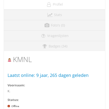
Profiel
Stats
Foto's (0)
Vragenlijsten
Badges (34)
KMNL
Laatst online:
9 jaar, 265 dagen geleden
Voornaam:
K.
Status: