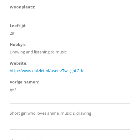
Woonplaats:
-
Leeftijd:
29
Hobby's:
Drawing and listening to music
Website:
http://www.quizlet.nl/users/TwilightGrl/
Vorige namen:
lijst
Short girl who loves anime, music & drawing