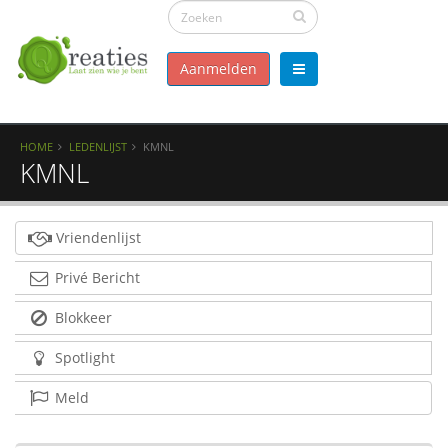
Aanmelden
HOME
LEDENLIJST
KMNL
KMNL
Vriendenlijst
Privé Bericht
Blokkeer
Spotlight
Meld