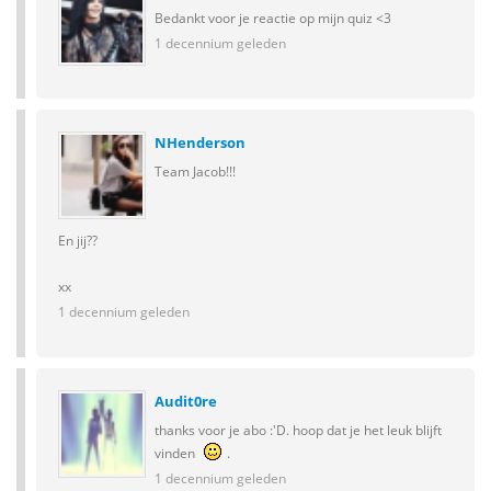
Bedankt voor je reactie op mijn quiz <3
1 decennium geleden
NHenderson
Team Jacob!!!
En jij??
xx
1 decennium geleden
Audit0re
thanks voor je abo :'D. hoop dat je het leuk blijft
vinden
.
1 decennium geleden