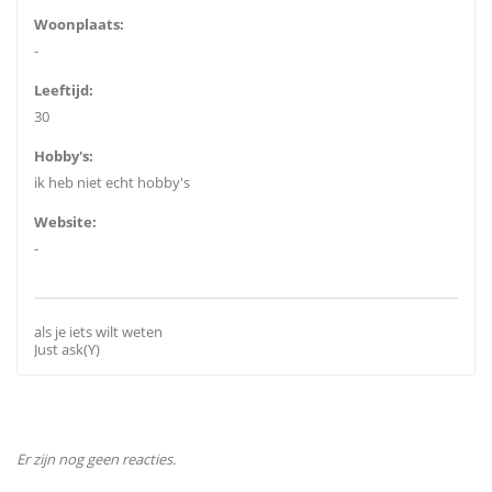
Woonplaats:
-
Leeftijd:
30
Hobby's:
ik heb niet echt hobby's
Website:
-
als je iets wilt weten
Just ask(Y)
Er zijn nog geen reacties.