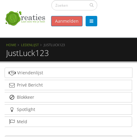
Aanmelden
HOME
LEDENLIJST
JUSTLUCK123
JustLuck123
Vriendenlijst
Privé Bericht
Blokkeer
Spotlight
Meld