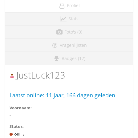
Profiel
Stats
Foto's (0)
Vragenlijsten
Badges (17)
JustLuck123
Laatst online:
11 jaar, 166 dagen geleden
Voornaam:
-
Status: