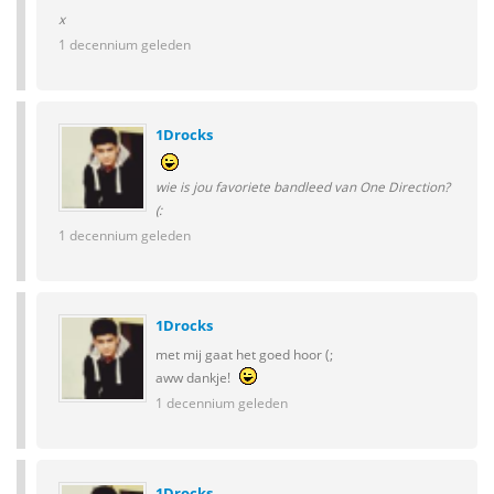
x
1 decennium geleden
1Drocks
wie is jou favoriete bandleed van One Direction?
(:
1 decennium geleden
1Drocks
met mij gaat het goed hoor (;
aww dankje!
1 decennium geleden
1Drocks