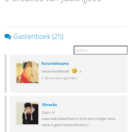
Gastenboek (25)
futuredreams
nieuw hoofdstuk!
x
1 decennium geleden
1Drocks
Zayn <3
aww inderdaad Niall is echt een schatje haha
okee is goed sweet dreams (: