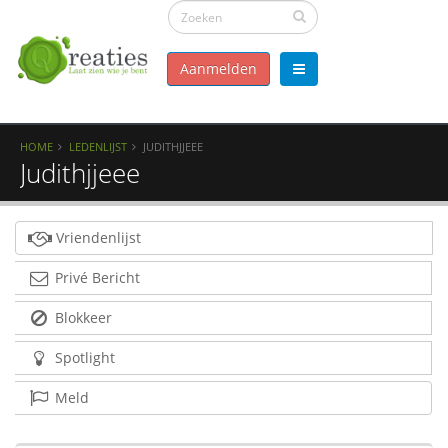
Aanmelden
HOME
LEDENLIJST
JUDITHJJEEE
Judithjjeee
Vriendenlijst
Privé Bericht
Blokkeer
Spotlight
Meld