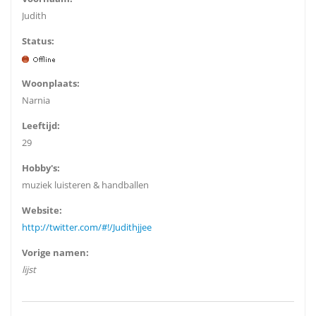
Judith
Status:
Woonplaats:
Narnia
Leeftijd:
29
Hobby's:
muziek luisteren & handballen
Website:
http://twitter.com/#!/Judithjjee
Vorige namen:
lijst