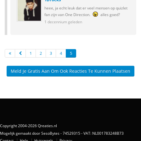
heee, ja echt leuk dat er veel mensen op quizlet
fan zijn van One Direction.
alles goed?
1 decennium geleden
1
2
3
4
5
Meld Je Gratis Aan Om Ook Reacties Te Kunnen Plaatsen
Copyright 2004-2026 Qreaties.nl
Mogelijk gemaakt door SesoBytes - 74529315 - VAT: NL001783248B73
Contact
Help
Huisregels
Privacy