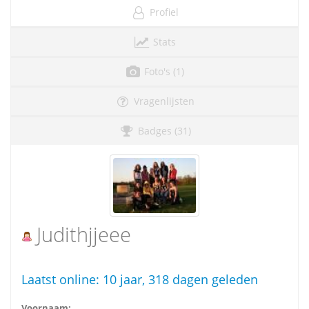
Profiel
Stats
Foto's (1)
Vragenlijsten
Badges (31)
Judithjjeee
Laatst online:
10 jaar, 318 dagen geleden
Voornaam: