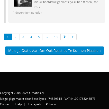
nieuw hoofdstuk geplaats fyi. ik ben ff eten , tot
zo. x
1 decennium geleden
1
2
3
4
5
...
13
Meld Je Gratis Aan Om Ook Reacties Te Kunnen Plaatsen
Copyright 2004-2026 Qreaties.nl
Mogelijk gemaakt door SesoBytes - 74529315 - VAT: NL001783248B73
Contact
Help
Huisregels
Privacy