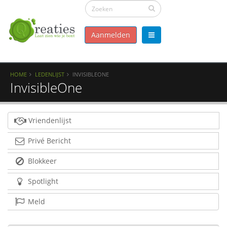
Aanmelden
HOME
LEDENLIJST
INVISIBLEONE
InvisibleOne
Vriendenlijst
Privé Bericht
Blokkeer
Spotlight
Meld