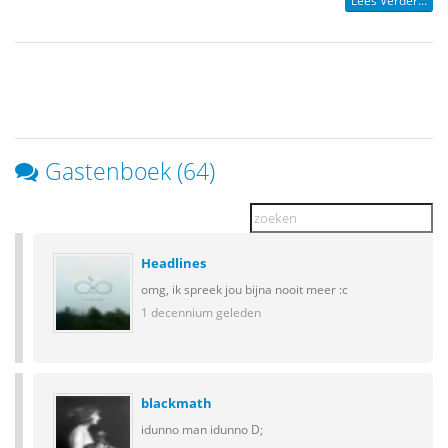
Lees Verder...
Gastenboek (64)
Headlines
omg, ik spreek jou bijna nooit meer :c
1 decennium geleden
blackmath
idunno man idunno D;