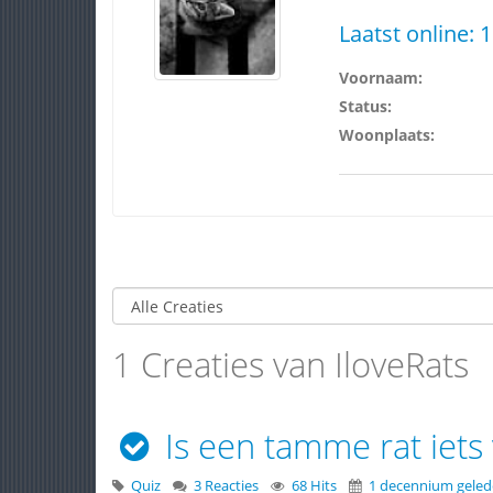
Laatst online:
1
Voornaam:
Status:
Woonplaats:
1 Creaties van IloveRats
Is een tamme rat iets 
Quiz
3 Reacties
68 Hits
1 decennium gele