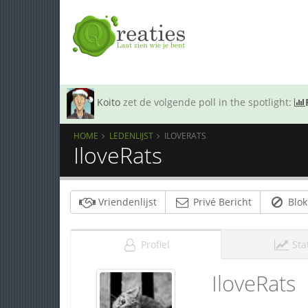
Koito
zet de volgende poll in the spotlight:
HOME
LEDENLIJST
ILOVERATS
IloveRats
Vriendenlijst
Privé Bericht
Blok
Profiel
Sta
IloveRats