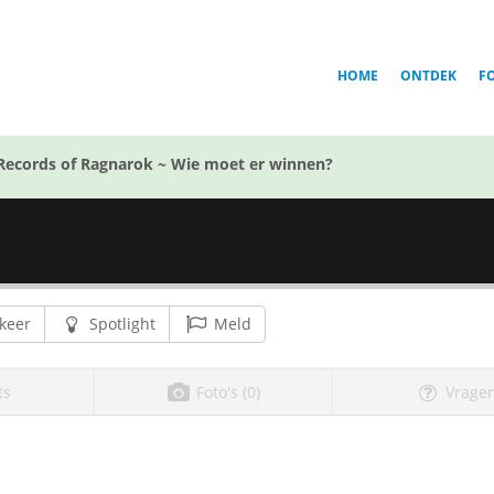
HOME
ONTDEK
F
Records of Ragnarok ~ Wie moet er winnen?
keer
Spotlight
Meld
ts
Foto's (0)
Vragen