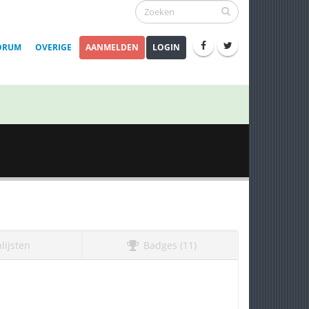
ORUM
OVERIGE
AANMELDEN
LOGIN
lijsten
Badges (11)