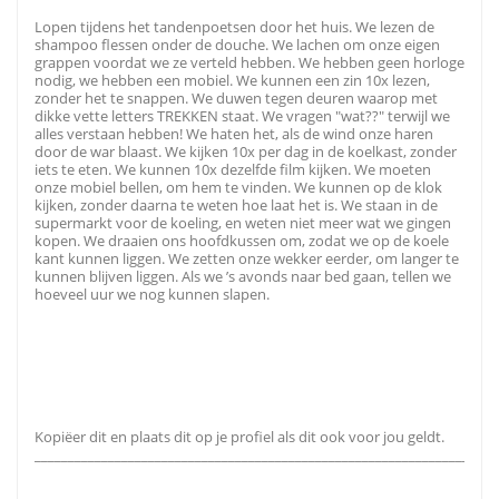
Lopen tijdens het tandenpoetsen door het huis. We lezen de
shampoo flessen onder de douche. We lachen om onze eigen
grappen voordat we ze verteld hebben. We hebben geen horloge
nodig, we hebben een mobiel. We kunnen een zin 10x lezen,
zonder het te snappen. We duwen tegen deuren waarop met
dikke vette letters TREKKEN staat. We vragen "wat??" terwijl we
alles verstaan hebben! We haten het, als de wind onze haren
door de war blaast. We kijken 10x per dag in de koelkast, zonder
iets te eten. We kunnen 10x dezelfde film kijken. We moeten
onze mobiel bellen, om hem te vinden. We kunnen op de klok
kijken, zonder daarna te weten hoe laat het is. We staan in de
supermarkt voor de koeling, en weten niet meer wat we gingen
kopen. We draaien ons hoofdkussen om, zodat we op de koele
kant kunnen liggen. We zetten onze wekker eerder, om langer te
kunnen blijven liggen. Als we ’s avonds naar bed gaan, tellen we
hoeveel uur we nog kunnen slapen.
Kopiëer dit en plaats dit op je profiel als dit ook voor jou geldt.
_____________________________________________________________________