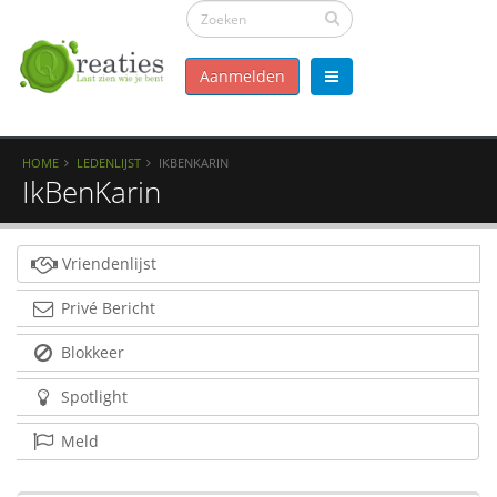
Aanmelden
HOME
LEDENLIJST
IKBENKARIN
IkBenKarin
Vriendenlijst
Privé Bericht
Blokkeer
Spotlight
Meld