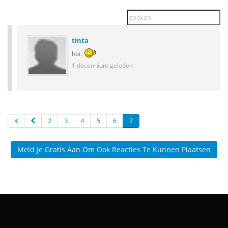
tinta
hoi.
1 decennium geleden
2
3
4
5
6
7
Meld Je Gratis Aan Om Ook Reacties Te Kunnen Plaatsen