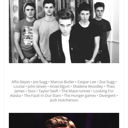
Alfie Deyes • Joe Sugg • Marcus Butler • Caspar Lee • Zoe Sugg •
Louise • John Green • Ansel Elgort • Shailene Woodley • Theo
James • 5sos • Taylor Swift • The Maze runner • Looking For
Alaska • The Fault In Our Stars • The Hunger games • Divergent •
Josh Hutcherson