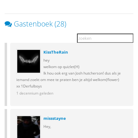
Gastenboek (28)
KissTheRain
hey
welkom op quizlet(H)
Ik hou ook erg van Josh hutcherson! dus als je
iemand zoekt om mee te praten ben je altijd welkom(flower)
xx 1Derfulboys
1 decennium geleden
missstayne
Hey,