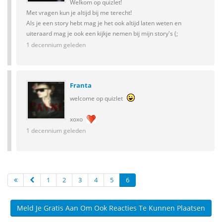
Welkom op quizlet!
Met vragen kun je altijd bij me terecht!
Als je een story hebt mag je het ook altijd laten weten en
uiteraard mag je ook een kijkje nemen bij mijn story's (;
1 decennium geleden
Franta
welcome op quizlet
xoxo
1 decennium geleden
1
2
3
4
5
6
Meld Je Gratis Aan Om Ook Reacties Te Kunnen Plaatsen