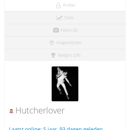
Profiel
Stats
Foto's (0)
Vragenlijsten
Badges (28)
Hutcherlover
Laatst online:
5 jaar, 93 dagen geleden