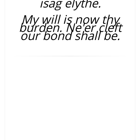
isag elythe.
My will is now thy
burden. Ne'er cleft
our bond shall be.