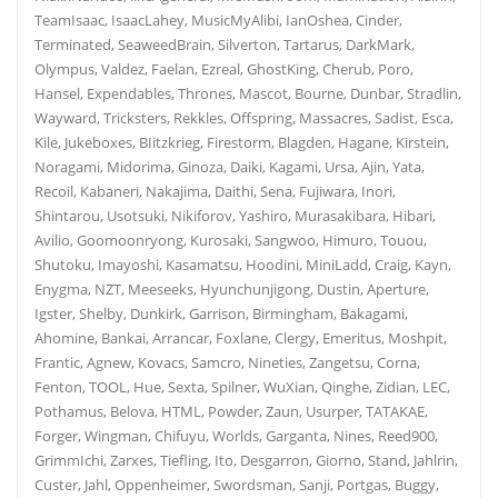
TeamIsaac, IsaacLahey, MusicMyAlibi, IanOshea, Cinder,
Terminated, SeaweedBrain, Silverton, Tartarus, DarkMark,
Olympus, Valdez, Faelan, Ezreal, GhostKing, Cherub, Poro,
Hansel, Expendables, Thrones, Mascot, Bourne, Dunbar, Stradlin,
Wayward, Tricksters, Rekkles, Offspring, Massacres, Sadist, Esca,
Kile, Jukeboxes, BIitzkrieg, Firestorm, Blagden, Hagane, Kirstein,
Noragami, Midorima, Ginoza, Daiki, Kagami, Ursa, Ajin, Yata,
Recoil, Kabaneri, Nakajima, Daithi, Sena, Fujiwara, Inori,
Shintarou, Usotsuki, Nikiforov, Yashiro, Murasakibara, Hibari,
Avilio, Goomoonryong, Kurosaki, Sangwoo, Himuro, Touou,
Shutoku, Imayoshi, Kasamatsu, Hoodini, MiniLadd, Craig, Kayn,
Enygma, NZT, Meeseeks, Hyunchunjigong, Dustin, Aperture,
Igster, Shelby, Dunkirk, Garrison, Birmingham, Bakagami,
Ahomine, Bankai, Arrancar, Foxlane, Clergy, Emeritus, Moshpit,
Frantic, Agnew, Kovacs, Samcro, Nineties, Zangetsu, Corna,
Fenton, TOOL, Hue, Sexta, Spilner, WuXian, Qinghe, Zidian, LEC,
Pothamus, Belova, HTML, Powder, Zaun, Usurper, TATAKAE,
Forger, Wingman, Chifuyu, Worlds, Garganta, Nines, Reed900,
GrimmIchi, Zarxes, Tiefling, Ito, Desgarron, Giorno, Stand, Jahlrin,
Custer, Jahl, Oppenheimer, Swordsman, Sanji, Portgas, Buggy,