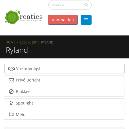
Aanmelden
HOME
LEDENLIJST
RYLAND
Ryland
Vriendenlijst
Privé Bericht
Blokkeer
Spotlight
Meld