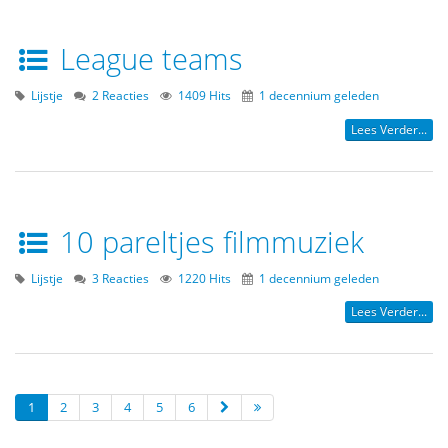
League teams
Lijstje
2 Reacties
1409 Hits
1 decennium geleden
Lees Verder...
10 pareltjes filmmuziek
Lijstje
3 Reacties
1220 Hits
1 decennium geleden
Lees Verder...
1
2
3
4
5
6