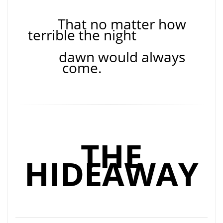
That no matter how
terrible the night
dawn would always
come.
THE
HIDEAWAY