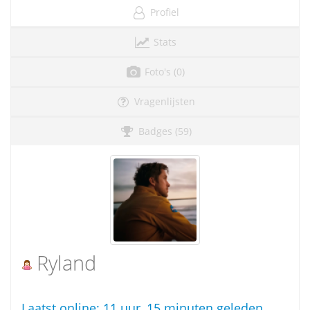
Profiel
Stats
Foto's (0)
Vragenlijsten
Badges (59)
Ryland
Laatst online:
11 uur, 15 minuten geleden