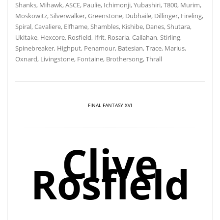
Shanks, Mihawk, ASCE, Paulie, Ichimonji, Yubashiri, T800, Murim,
Moskowitz, Silverwalker, Greenstone, Dubhaile, Dillinger, Fireling,
Spiral, Cavaliere, Elfhame, Shambles, Kishibe, Danes, Shutara,
Ukitake, Hexcore, Rosfield, Ifrit, Rosaria, Callahan, Stirling,
Spinebreaker, Highput, Penamour, Batesian, Trace, Marius,
Oxnard, Livingstone, Fontaine, Brothersong, Thrall
FINAL FANTASY XVI
Clive
Rosfield