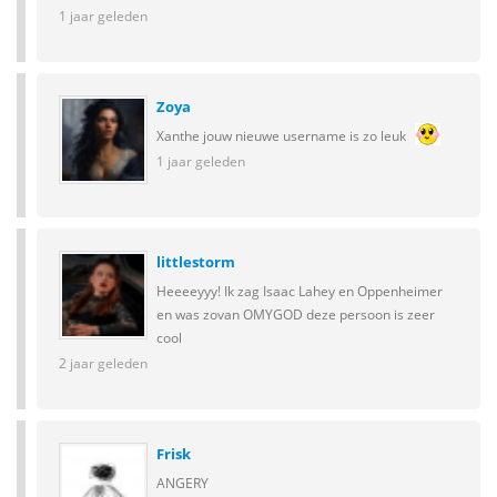
1 jaar geleden
Zoya
Xanthe jouw nieuwe username is zo leuk
1 jaar geleden
littlestorm
Heeeeyyy! Ik zag Isaac Lahey en Oppenheimer
en was zovan OMYGOD deze persoon is zeer
cool
2 jaar geleden
Frisk
ANGERY