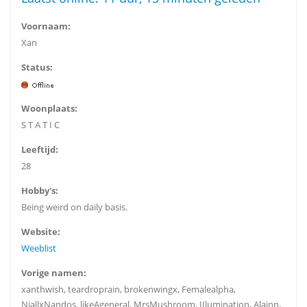
Voornaam:
Xan
Status:
Woonplaats:
S T A T I C
Leeftijd:
28
Hobby's:
Being weird on daily basis.
Website:
Weeblist
Vorige namen:
xanthwish, teardroprain, brokenwingx, Femalealpha,
NiallxNandos, likeAgeneral, MrsMushroom, IIlumination, Alainn,