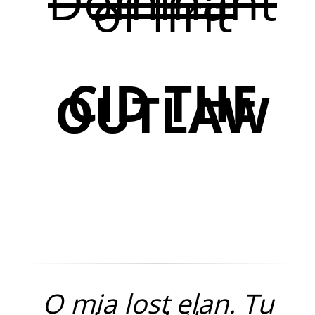
Dominant
of Ifrit
CID THE
OUTLAW
O mia lost elan. Tu