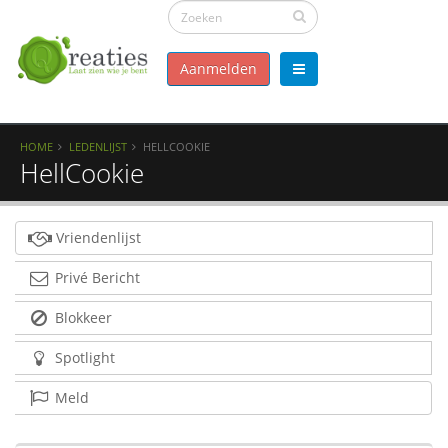
Aanmelden
HOME
LEDENLIJST
HELLCOOKIE
HellCookie
Vriendenlijst
Privé Bericht
Blokkeer
Spotlight
Meld