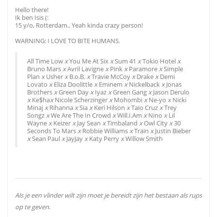
Hello there!
Ik ben Isis (:
15 y/o, Rotterdam.. Yeah kinda crazy person!
WARNING: I LOVE TO BITE HUMANS.
All Time Low
x
You Me At Six
x
Sum 41
x
Tokio Hotel
x
Bruno Mars
x
Avril Lavigne
x
Pink
x
Paramore
x
Simple
Plan
x
Usher
x
B.o.B.
x
Travie McCoy
x
Drake
x
Demi
Lovato
x
Eliza Doolittle
x
Eminem
x
Nickelback
x
Jonas
Brothers
x
Green Day
x
Iyaz
x
Green Gang
x
Jason Derulo
x
Ke$ha
x
Nicole Scherzinger
x
Mohombi
x
Ne-yo
x
Nicki
Minaj
x
Rihanna
x
Sia
x
Keri Hilson
x
Taio Cruz
x
Trey
Songz
x
We Are The In Crowd
x
Will.I.Am
x
Nino
x
Lil
Wayne
x
Keizer
x
Jay Sean
x
Timbaland
x
Owl City
x
30
Seconds To Mars
x
Robbie Williams
x
Train
x
Justin Bieber
x
Sean Paul
x
JayJay
x
Katy Perry
x
Willow Smith
Als je een vlinder wilt zijn moet je bereidt zijn het bestaan als rups
op te geven.