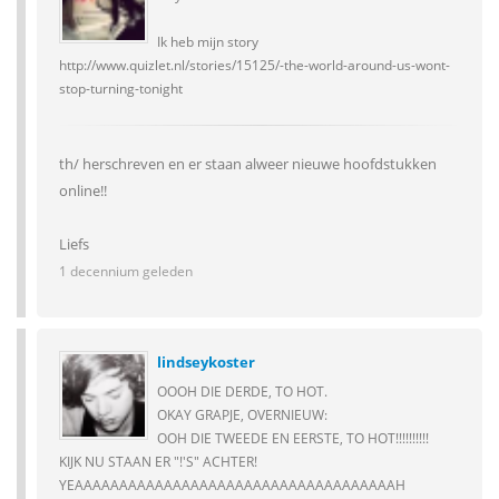
Ik heb mijn story
http://www.quizlet.nl/stories/15125/-the-world-around-us-wont-
stop-turning-tonight
th/ herschreven en er staan alweer nieuwe hoofdstukken
online!!
Liefs
1 decennium geleden
lindseykoster
OOOH DIE DERDE, TO HOT.
OKAY GRAPJE, OVERNIEUW:
OOH DIE TWEEDE EN EERSTE, TO HOT!!!!!!!!!!
KIJK NU STAAN ER "!'S" ACHTER!
YEAAAAAAAAAAAAAAAAAAAAAAAAAAAAAAAAAAAAH