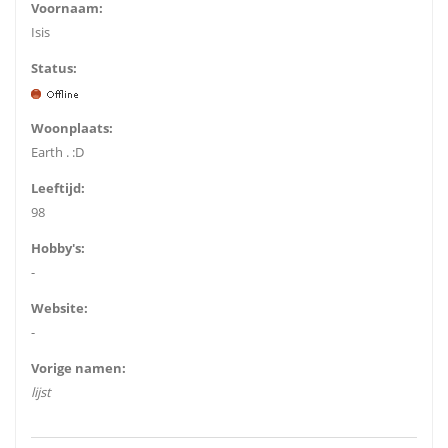
Voornaam:
Isis
Status:
Woonplaats:
Earth . :D
Leeftijd:
98
Hobby's:
-
Website:
-
Vorige namen:
lijst