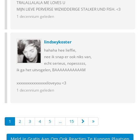
TRALALLALALA ME LOVES U
MIJN LIEVE PERVERSE WIZKIDDERIGE STALKER UND FISH. <3
1 decennium geleden
lindseykoster
hahaha hee lieffie,
nee ik snap er ook niks van,
echt serieus, nopesssss,
ik ga het uitvogelen, BAAAAAAAAAAAM
xxxxxxxxxxxxxxxxiloveyou <3
1 decennium geleden
1
2
3
4
5
...
15
Meld Je Gratis Aan Om Ook Reacties Te Kunnen Plaatsen