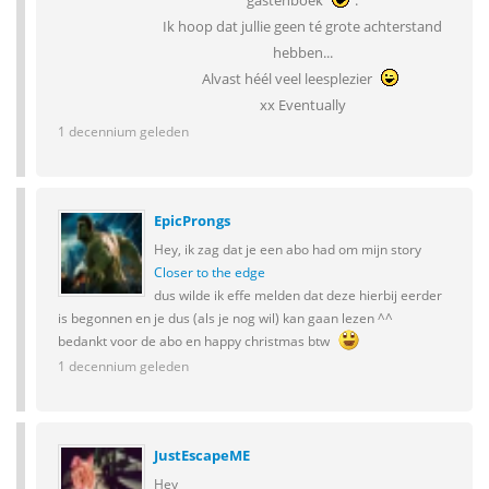
gastenboek
.
Ik hoop dat jullie geen té grote achterstand
hebben...
Alvast héél veel leesplezier
xx Eventually
1 decennium geleden
EpicProngs
Hey, ik zag dat je een abo had om mijn story
Closer to the edge
dus wilde ik effe melden dat deze hierbij eerder
is begonnen en je dus (als je nog wil) kan gaan lezen ^^
bedankt voor de abo en happy christmas btw
1 decennium geleden
JustEscapeME
Hey