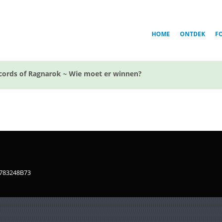
HOME
ONTDEK
F
cords of Ragnarok ~ Wie moet er winnen?
1783248B73