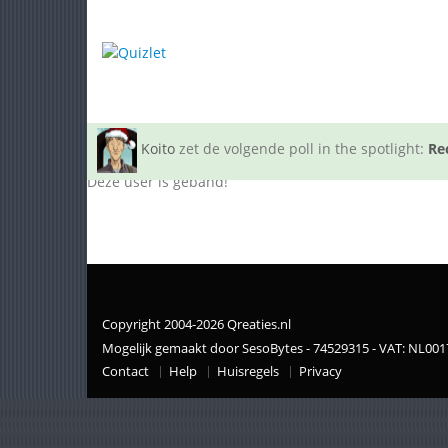
Koito
zet de volgende poll in the spotlight:
Re
Deze user is geband!
Copyright 2004-2026 Qreaties.nl
Mogelijk gemaakt door SesoBytes - 74529315 - VAT: NL00
Contact
Help
Huisregels
Privacy