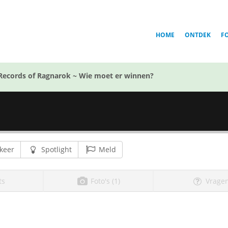
HOME
ONTDEK
F
Records of Ragnarok ~ Wie moet er winnen?
keer
Spotlight
Meld
ts
Foto's (1)
Vragen