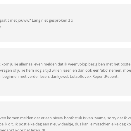
aat't met jouww? Lang niet gesproken ;( x
n
 ik kom jullie allemaal even melden dat ik weer volop bezig ben met het posten
ijk vragen of jullie hem nog altijd willen lezen en dan ook een ’abo’ nemen, mo
 beginnen met verder lezen, dankjewel. Lotsoflove x RepentRepent.
al even komen melden dat er een nieuw hoofdstuk is van ‘Mama, sorry dat ik va
ik dit. Ik post élke dag een nieuw deeltje, dus kan je misschien elke dag kom
, bedankt voor het lezen. (l)