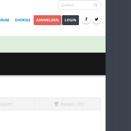
ORUM
OVERIGE
AANMELDEN
LOGIN
lijsten
Badges (30)