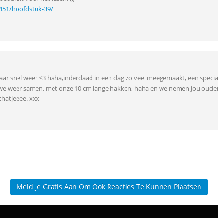
1451/hoofdstuk-39/
lkaar snel weer <3 haha,inderdaad in een dag zo veel meegemaakt, een speci
we weer samen, met onze 10 cm lange hakken, haha en we nemen jou ouders 
chatjeeee. xxx
Meld Je Gratis Aan Om Ook Reacties Te Kunnen Plaatsen