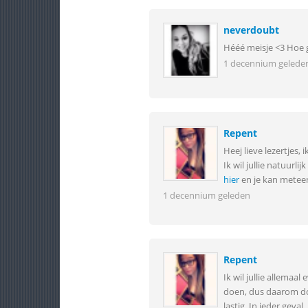
neverdoubt
Hééé meisje <3 Hoe g
1 decennium gelede
Repent
Heej lieve lezertjes,
Ik wil jullie natuurl
hier
en je kan meteen
1 decennium geleden
Repent
Ik wil jullie allema
doen, dus daarom doe 
lastig. In ieder geval