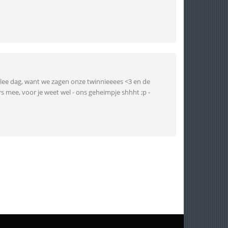
alee dag, want we zagen onze twinnieeees <3 en de
mee, voor je weet wel - ons geheimpje shhht ;p -