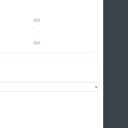
255
-
-
lijst