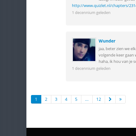
http://www.quizlet.nl/chapters/23
1 decennium geleden
Wunder
jaa, beter zien we e
volgende keer gaan 
haha, ik hou van je s
1 decennium geleden
1
2
3
4
5
...
12