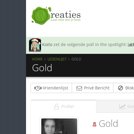
Koito
zet de volgende poll in the spotlight:
HOME
LEDENLIJST
GOLD
Gold
Vriendenlijst
Privé Bericht
Blok
Profiel
Sta
Gold