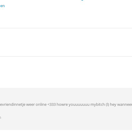
den
stevriendinnetje weer online <333 howre youuuuuuu mybitch (l) hey wanneer g
n