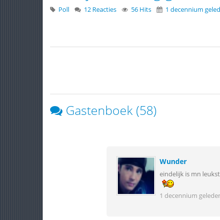
Poll
12 Reacties
56 Hits
1 decennium gele
Gastenboek (58)
Wunder
eindelijk is mn leuk
1 decennium gelede