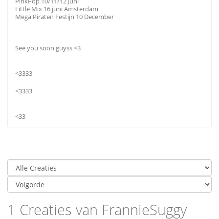
PinkPop 10/11/12 Juni
Little Mix 16 juni Amsterdam
Mega Piraten Festijn 10 December
See you soon guyss <3
<3333
<3333
<33
1 Creaties van FrannieSuggy