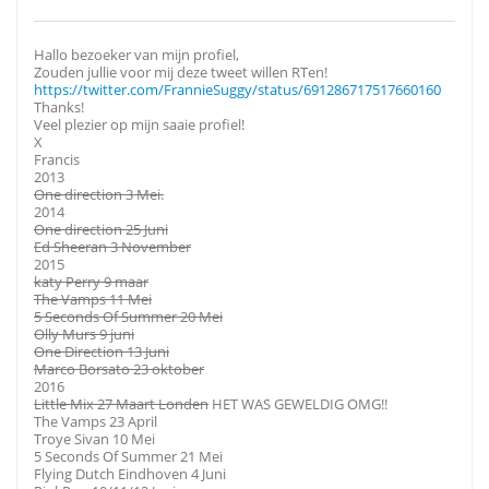
Hallo bezoeker van mijn profiel,
Zouden jullie voor mij deze tweet willen RTen!
https://twitter.com/FrannieSuggy/status/691286717517660160
Thanks!
Veel plezier op mijn saaie profiel!
X
Francis
2013
One direction 3 Mei.
2014
One direction 25 Juni
Ed Sheeran 3 November
2015
katy Perry 9 maar
The Vamps 11 Mei
5 Seconds Of Summer 20 Mei
Olly Murs 9 juni
One Direction 13 Juni
Marco Borsato 23 oktober
2016
Little Mix 27 Maart Londen
HET WAS GEWELDIG OMG!!
The Vamps 23 April
Troye Sivan 10 Mei
5 Seconds Of Summer 21 Mei
Flying Dutch Eindhoven 4 Juni