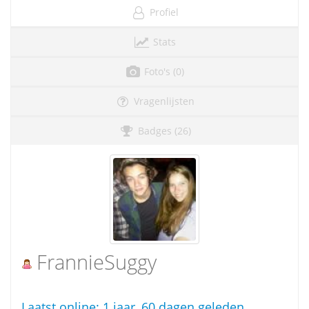
Profiel
Stats
Foto's (0)
Vragenlijsten
Badges (26)
FrannieSuggy
Laatst online:
1 jaar, 60 dagen geleden