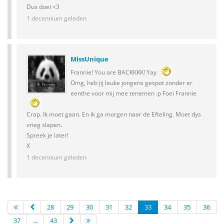
Dus doei <3
1 decennium geleden
MissUnique
Frannie! You are BACKKKK! Yay
Omg, heb jij leuke jongens gespot zonder er
eenthe voor mij mee tenemen :p Foei Frannie
Crap. Ik moet gaan. En ik ga morgen naar de Efteling. Moet dys
vrieg slapen.
Spreek je later!
X
1 decennium geleden
28
29
30
31
32
33
34
35
36
37
...
43