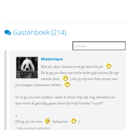
Gastenboek (214)
MissUnique
Wat en uber inspirerend gb bericht joh
En ik ga jou foto van holle bolle gijs sturen (Ik typ
steeds Geis
) Als jij mij een foto stuurt van
jou knappe Italiaanse helden
En ik ga jou niet stalken, want ik moet mijn pb nog afmaken en
dan moet ik gezellig gaan doen bij mijn familie *zucht*
x
(Omg, je zei ciao
Italiaanse
)
1 decennium geleden