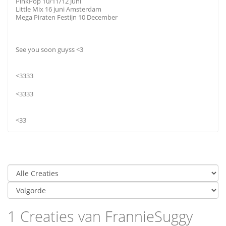
PinkPop 10/11/12 Juni
Little Mix 16 juni Amsterdam
Mega Piraten Festijn 10 December
See you soon guyss <3
<3333
<3333
<33
1 Creaties van FrannieSuggy