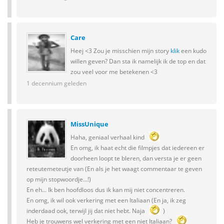
Care
Heej <3 Zou je misschien mijn story
klik
een kudo
willen geven? Dan sta ik namelijk ik de top en dat
zou veel voor me betekenen <3
1 decennium geleden
MissUnique
Haha, geniaal verhaal kind
En omg, ik haat echt die filmpjes dat iedereen er
doorheen loopt te bleren, dan versta je er geen
reteutemeteutje van (En als je het waagt commentaar te geven
op mijn stopwoordje...!)
En eh... Ik ben hoofdloos dus ik kan mij niet concentreren.
En omg, ik wil ook verkering met een Italiaan (En ja, ik zeg
inderdaad ook, terwijl jij dat niet hebt. Naja
)
Heb je trouwens wel verkering met een niet Italiaan?