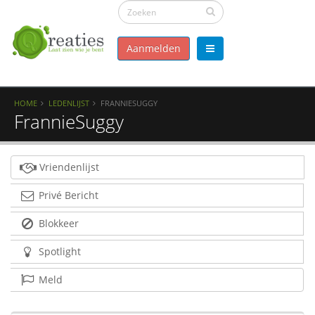
Aanmelden
HOME
LEDENLIJST
FRANNIESUGGY
FrannieSuggy
Vriendenlijst
Privé Bericht
Blokkeer
Spotlight
Meld