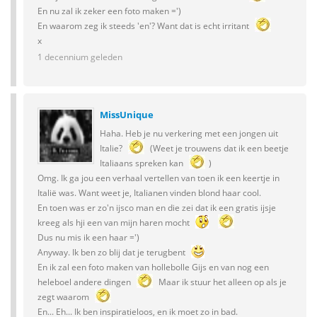
En nu zal ik zeker een foto maken =')
En waarom zeg ik steeds 'en'? Want dat is echt irritant
x
1 decennium geleden
MissUnique
Haha. Heb je nu verkering met een jongen uit
Italie?
(Weet je trouwens dat ik een beetje
Italiaans spreken kan
)
Omg. Ik ga jou een verhaal vertellen van toen ik een keertje in
Italië was. Want weet je, Italianen vinden blond haar cool.
En toen was er zo'n ijsco man en die zei dat ik een gratis ijsje
kreeg als hji een van mijn haren mocht
Dus nu mis ik een haar =')
Anyway. Ik ben zo blij dat je terugbent
En ik zal een foto maken van hollebolle Gijs en van nog een
heleboel andere dingen
Maar ik stuur het alleen op als je
zegt waarom
En... Eh... Ik ben inspiratieloos, en ik moet zo in bad.