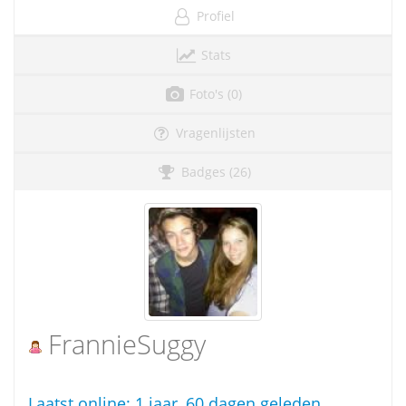
Profiel
Stats
Foto's (0)
Vragenlijsten
Badges (26)
FrannieSuggy
Laatst online:
1 jaar, 60 dagen geleden