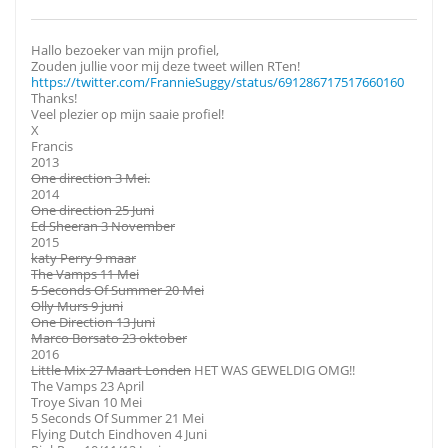
Hallo bezoeker van mijn profiel,
Zouden jullie voor mij deze tweet willen RTen!
https://twitter.com/FrannieSuggy/status/691286717517660160
Thanks!
Veel plezier op mijn saaie profiel!
X
Francis
2013
One direction 3 Mei.
2014
One direction 25 Juni
Ed Sheeran 3 November
2015
katy Perry 9 maar
The Vamps 11 Mei
5 Seconds Of Summer 20 Mei
Olly Murs 9 juni
One Direction 13 Juni
Marco Borsato 23 oktober
2016
Little Mix 27 Maart Londen
HET WAS GEWELDIG OMG!!
The Vamps 23 April
Troye Sivan 10 Mei
5 Seconds Of Summer 21 Mei
Flying Dutch Eindhoven 4 Juni