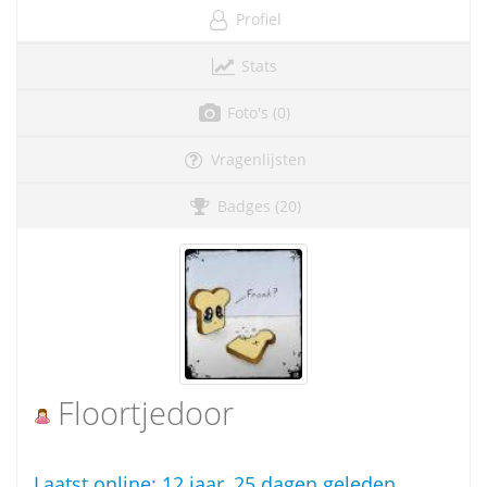
Profiel
Stats
Foto's (0)
Vragenlijsten
Badges (20)
Floortjedoor
Laatst online:
12 jaar, 25 dagen geleden