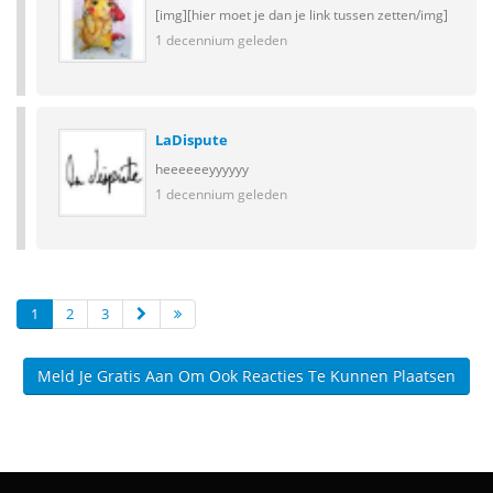
[img][hier moet je dan je link tussen zetten/img]
1 decennium geleden
LaDispute
heeeeeeyyyyyy
1 decennium geleden
1
2
3
Meld Je Gratis Aan Om Ook Reacties Te Kunnen Plaatsen