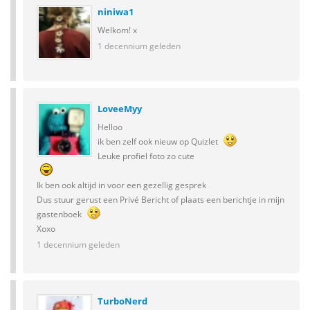
niniwa1
Welkom! x
1 decennium geleden
LoveeMyy
Helloo
ik ben zelf ook nieuw op Quizlet
Leuke profiel foto zo cute
Ik ben ook altijd in voor een gezellig gesprek
Dus stuur gerust een Privé Bericht of plaats een berichtje in mijn
gastenboek
Xoxo
1 decennium geleden
TurboNerd