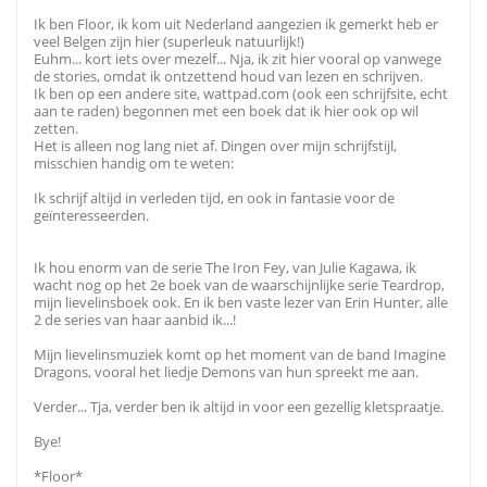
Ik ben Floor, ik kom uit Nederland aangezien ik gemerkt heb er
veel Belgen zijn hier (superleuk natuurlijk!)
Euhm... kort iets over mezelf... Nja, ik zit hier vooral op vanwege
de stories, omdat ik ontzettend houd van lezen en schrijven.
Ik ben op een andere site, wattpad.com (ook een schrijfsite, echt
aan te raden) begonnen met een boek dat ik hier ook op wil
zetten.
Het is alleen nog lang niet af. Dingen over mijn schrijfstijl,
misschien handig om te weten:
Ik schrijf altijd in verleden tijd, en ook in fantasie voor de
geïnteresseerden.
Ik hou enorm van de serie The Iron Fey, van Julie Kagawa, ik
wacht nog op het 2e boek van de waarschijnlijke serie Teardrop,
mijn lievelinsboek ook. En ik ben vaste lezer van Erin Hunter, alle
2 de series van haar aanbid ik...!
Mijn lievelinsmuziek komt op het moment van de band Imagine
Dragons, vooral het liedje Demons van hun spreekt me aan.
Verder... Tja, verder ben ik altijd in voor een gezellig kletspraatje.
Bye!
*Floor*