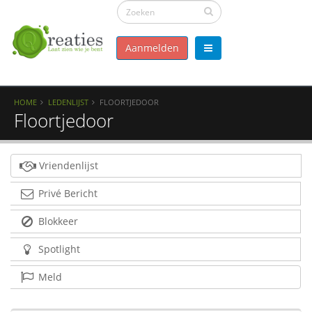
Aanmelden
HOME
LEDENLIJST
FLOORTJEDOOR
Floortjedoor
Vriendenlijst
Privé Bericht
Blokkeer
Spotlight
Meld