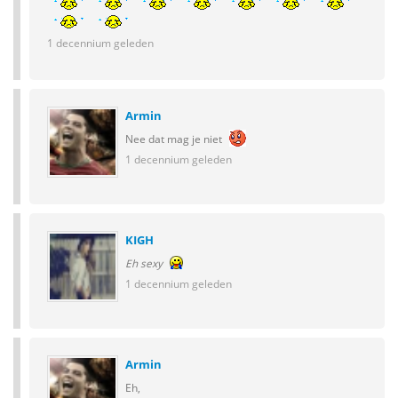
1 decennium geleden
Armin
Nee dat mag je niet
1 decennium geleden
KIGH
Eh sexy
1 decennium geleden
Armin
Eh,