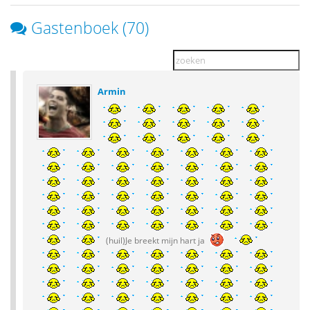
Gastenboek (70)
Armin
(huil)Je breekt mijn hart ja