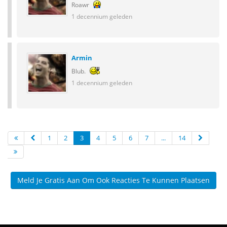
Roawr
1 decennium geleden
Armin
Blub.
1 decennium geleden
1
2
3
4
5
6
7
...
14
Meld Je Gratis Aan Om Ook Reacties Te Kunnen Plaatsen