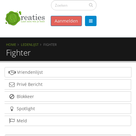
Aanmelden
HOME
LEDENLIJST
FIGHTER
Fighter
Vriendenlijst
Privé Bericht
Blokkeer
Spotlight
Meld