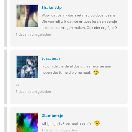
ShakeItUp
Wow, dat ben ik dan niet met jou docent eens.
Die van mij wilt dat we er twee leren en eentje
lezen en de vragen maken. Ook niet erg fijnxD
1 decennium geleden
tessabear
ik zit in de vierde al dus dit jaar exame jaar.
hopen dat ik me diploma haal.
xx
1 decennium geleden
Glambertje
wil jij mijn 16+ verhaal lezen ??
1 decennium geleden