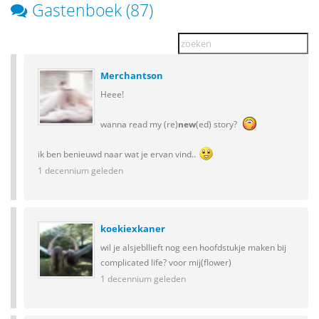
Gastenboek (87)
Merchantson
Heee!
wanna read my (re)
new
(ed) story?
ik ben benieuwd naar wat je ervan vind..
1 decennium geleden
koekiexkaner
wil je alsjebllieft nog een hoofdstukje maken bij
complicated life? voor mij(flower)
1 decennium geleden