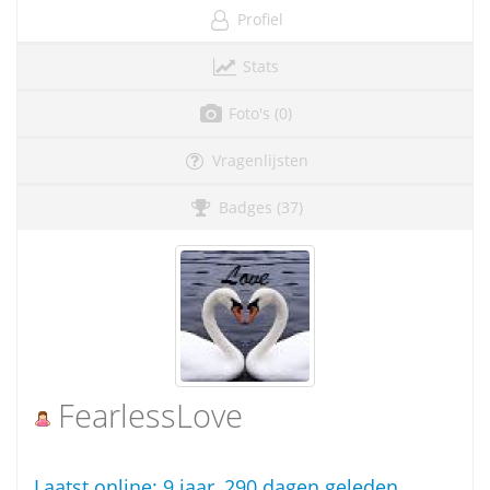
Profiel
Stats
Foto's (0)
Vragenlijsten
Badges (37)
FearlessLove
Laatst online:
9 jaar, 290 dagen geleden