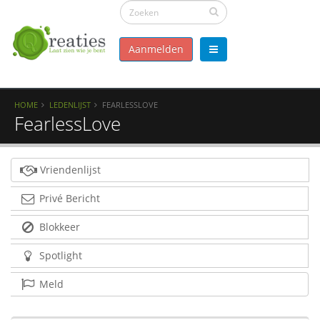
Aanmelden
HOME
LEDENLIJST
FEARLESSLOVE
FearlessLove
Vriendenlijst
Privé Bericht
Blokkeer
Spotlight
Meld