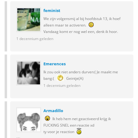
feminist
We zijn volgensmij al bij hoofdstuk 13, ik hoef
alleen maar te activeren.
Vandaag komt er nog wel een, denk ik hoor.
1 decennium geleden
Emerences
Ik zou ook niet anders durven:( Je maakt me
bang:(
Geintje(A)
1 decennium geleden
Armadillo
Ik heb hem net geactiveerd krijg ik
FUCKING SNEL een reactie xd
ty voor je reaction