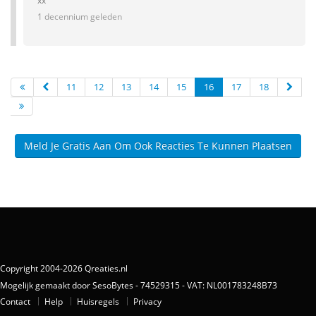
xx
1 decennium geleden
11
12
13
14
15
16
17
18
Meld Je Gratis Aan Om Ook Reacties Te Kunnen Plaatsen
Copyright 2004-2026 Qreaties.nl
Mogelijk gemaakt door SesoBytes - 74529315 - VAT: NL001783248B73
Contact
Help
Huisregels
Privacy