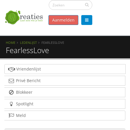
Aanmelden
HOME
LEDENLIJST
FEARLESSLOVE
FearlessLove
Vriendenlijst
Privé Bericht
Blokkeer
Spotlight
Meld