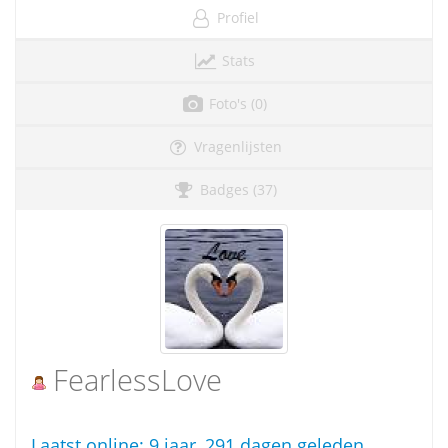
Profiel
Stats
Foto's (0)
Vragenlijsten
Badges (37)
FearlessLove
Laatst online:
9 jaar, 291 dagen geleden