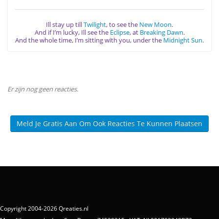
Ill stay up till
Twilight
, to see the
New Moon
.
And if I’m lucky, Ill see the
Eclipse
, at
Breaking Dawn
.
And the whole time, I’m sitting with you, under the
Midnight Sun
.
Er zijn nog geen reacties.
Meld Je Gratis Aan Om Ook Reacties Te Kunnen Plaatsen
Copyright 2004-2026 Qreaties.nl