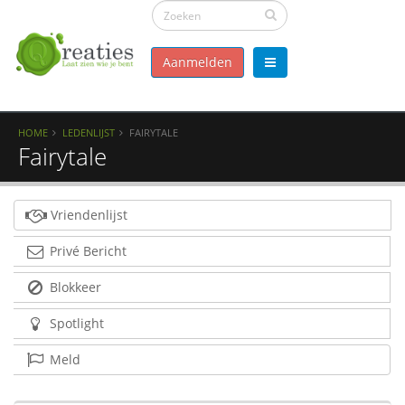
Aanmelden
HOME
LEDENLIJST
FAIRYTALE
Fairytale
Vriendenlijst
Privé Bericht
Blokkeer
Spotlight
Meld