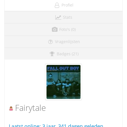
Profiel
Stats
Foto's (0)
Vragenlijsten
Badges (21)
Fairytale
Laatst online:
3 jaar, 341 dagen geleden