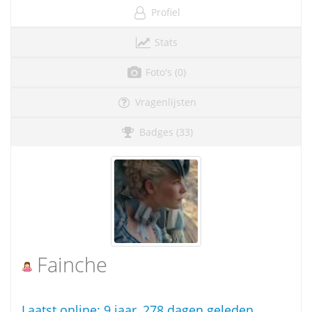
Profiel
Stats
Foto's (0)
Vragenlijsten
Badges (33)
Fainche
Laatst online:
9 jaar, 278 dagen geleden