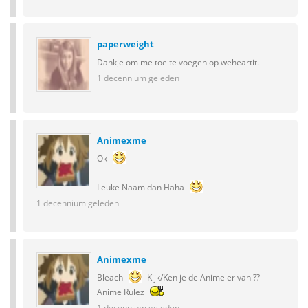
paperweight
Dankje om me toe te voegen op weheartit.
1 decennium geleden
Animexme
Ok
Leuke Naam dan Haha
1 decennium geleden
Animexme
Bleach
Kijk/Ken je de Anime er van ??
Anime Rulez
1 decennium geleden