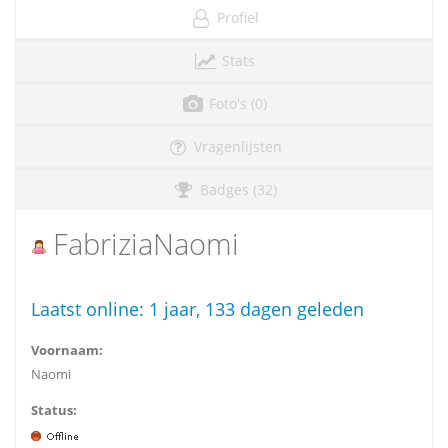
Profiel
Stats
Foto's (0)
Vragenlijsten
Badges (32)
FabriziaNaomi
Laatst online:
1 jaar, 133 dagen geleden
Voornaam:
Naomi
Status: