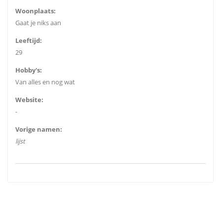
Woonplaats:
Gaat je niks aan
Leeftijd:
29
Hobby's:
Van alles en nog wat
Website:
-
Vorige namen:
lijst