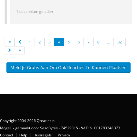
1 decennium geleden
1
2
3
4
5
6
7
8
...
82
Meld Je Gratis Aan Om Ook Reacties Te Kunnen Plaatsen
Copyright 2004-2026 Qreaties.nl
Mogelijk gemaakt door SesoBytes - 74529315 - VAT: NL001783248B73
Contact
Help
Huisregels
Privacy