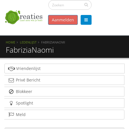
Aanmelden
HOME
LEDENLIJST
FABRIZIANAOMI
FabriziaNaomi
Vriendenlijst
Privé Bericht
Blokkeer
Spotlight
Meld