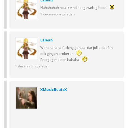
Laleah
Hahahahah nou ik vind het gewelsig hoor!!
1 decennium geleden
Laleah
Wbhahahaha fuxking geniaal dat jullie dat fan
ook gingen proberen
Praxgtig meiden hahaha
1 decennium geleden
XMusicBeatsX