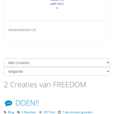
add me (:
x
HenkAddicted <33
2 Creaties van FREEDOM
DOEN!!
Blog
0 Reacties
297 Hits
1 decennium geleden