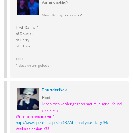
Van ons beide? 0:]
Maar Danny is zoo sexy!
Ik wil Danny :'|
of Dougie.
of Harry.
of... Tom...
xxox
1 decennium geleden
Thunderfvck
Hooi
Ik ben toch verder gegaan met mijn serie I found
your diary.
Wil je hem nog maken?
http://www.quizlet.nl/quiz/276327/i-found-your-diary-34/
Veel plezier dan <33