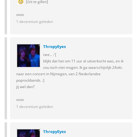
[/zit te gillen]
xxox
1 decennium geleden
ThropyEyes
nee... :'[
blijkt dat het om 11 uur al uitverkocht was, en ik
zou toch niet mogen. Ik ga waarschijnlijk 24okt.
naar een concert in Nijmegen, van 2 Nederlandse
poprockbands. :]
jij wel dan?
xxox
1 decennium geleden
ThropyEyes