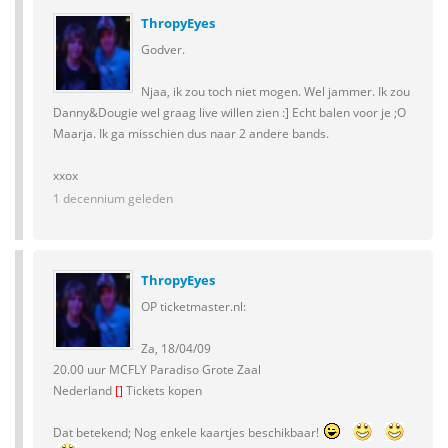
ThropyEyes
Godver.
Njaa, ik zou toch niet mogen. Wel jammer. Ik zou
Danny&Dougie wel graag live willen zien :] Echt balen voor je ;O
Maarja. Ik ga misschien dus naar 2 andere bands.
xxox
1 decennium geleden
ThropyEyes
OP ticketmaster.nl:
Za, 18/04/09
20.00 uur MCFLY Paradiso Grote Zaal
Nederland
[]
Tickets kopen
Dat betekend; Nog enkele kaartjes beschikbaar!