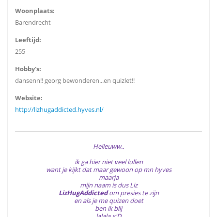
Woonplaats:
Barendrecht
Leeftijd:
255
Hobby's:
dansenn!! georg bewonderen...en quizlet!!
Website:
http://lizhugaddicted.hyves.nl/
Helleuww..
ik ga hier niet veel lullen
want je kijkt dat maar gewoon op mn hyves
maarja
mijn naam is dus Liz
Liz
HugAddicted
om presies te zijn
en als je me quizen doet
ben ik blij
lalala x'D