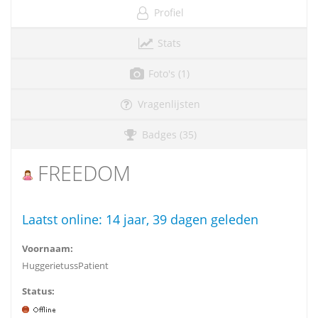
Profiel
Stats
Foto's (1)
Vragenlijsten
Badges (35)
FREEDOM
Laatst online:
14 jaar, 39 dagen geleden
Voornaam:
HuggerietussPatient
Status: