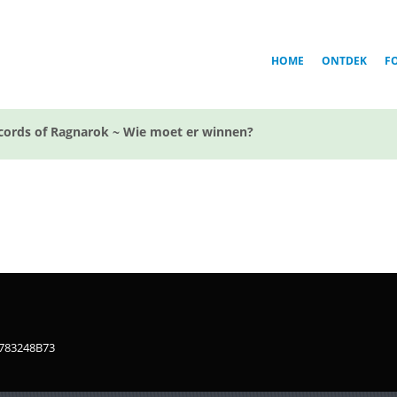
HOME
ONTDEK
F
cords of Ragnarok ~ Wie moet er winnen?
1783248B73