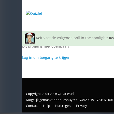
Koito
zet de volgende poll in the spotlight:
Re
Dit profiel is niet openbaar!
Log in om toegang te krijgen
Copyright 2004-2026 Qreaties.nl
Mogelijk gemaakt door SesoBytes - 74529315 - VAT: NL00
Contact
Help
Huisregels
Privacy