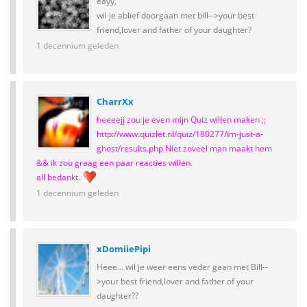
eayy,
wil je ablief doorgaan met bill-->your best
friend,lover and father of your daughter?
1 decennium geleden
CharrXx
heeeejj zou je even mijn Quiz willen maken ;;
http://www.quizlet.nl/quiz/180277/im-just-a-
ghost/results.php Niet zoveel man maakt hem
&& ik zou graag een paar reacties willen.
all bedankt.
1 decennium geleden
xDomiiePipi
Heee... wil je weer eens veder gaan met Bill--
>your best friend,lover and father of your
daughter??