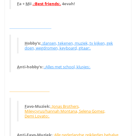
F
a +
M
ii
.:Best friends:.
4evah!
..............................................
H
obby's:
.:dansen, tekenen, muziek, tv kijken, gek
doen, wegdromen, keyboard, gitaar:.
A
nti-hobby's:
:
.:Alles met school, klusjes:.
............................................
F
avo-Muziek:
.:Jonas Brothers,
Mileycyrus/hannah Montana, Selena Gomez,
Demi Lovato:.
A
nti-Favo-Muziek:
.:Alle nederlandse zeikliedjes behalve