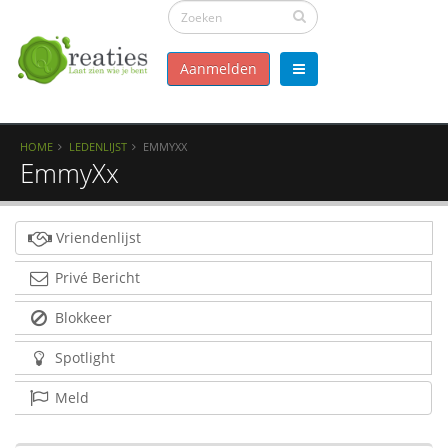
Aanmelden
HOME
LEDENLIJST
EMMYXX
EmmyXx
Vriendenlijst
Privé Bericht
Blokkeer
Spotlight
Meld