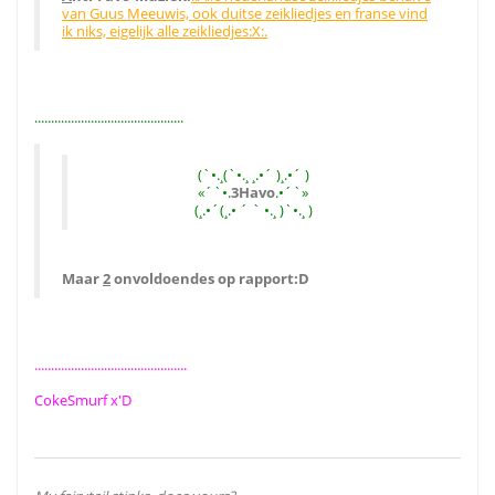
van Guus Meeuwis, ook duitse zeikliedjes en franse vind
ik niks, eigelijk alle zeikliedjes:X:.
.............................................
(`•.¸(`•.¸ ¸.•´ )¸.•´ )
«´`•.
3Havo
.•´`»
(¸.•´(¸.• ´ ` •.¸ )`•.¸ )
Maar
2
onvoldoendes op rapport:D
..............................................
CokeSmurf x'D