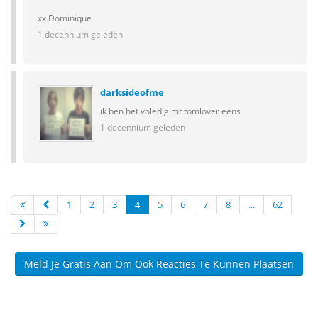
xx Dominique
1 decennium geleden
darksideofme
ik ben het voledig mt tomlover eens
1 decennium geleden
1
2
3
4
5
6
7
8
...
62
Meld Je Gratis Aan Om Ook Reacties Te Kunnen Plaatsen