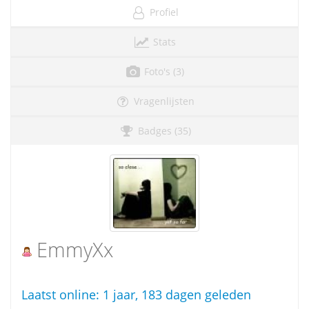
Profiel
Stats
Foto's (3)
Vragenlijsten
Badges (35)
EmmyXx
Laatst online:
1 jaar, 183 dagen geleden