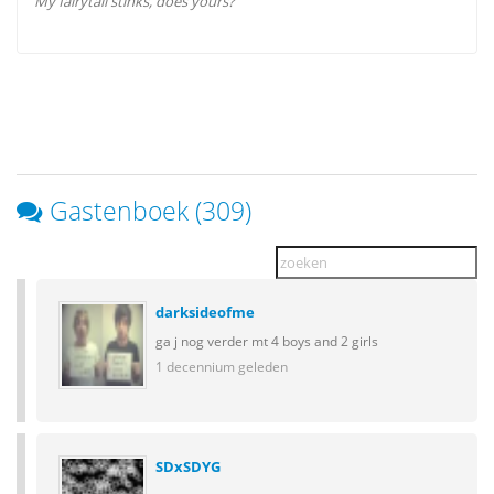
My fairytail stinks, does yours?
Gastenboek (309)
darksideofme
ga j nog verder mt 4 boys and 2 girls
1 decennium geleden
SDxSDYG