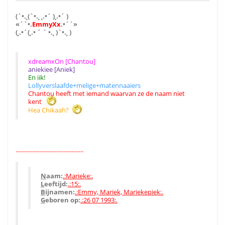
(`•.¸(`•.¸ ¸.•´ )¸.•´ )
«´`•.
EmmyXx
.•´`»
(¸.•´(¸.• ´ ` •.¸ )`•.¸ )
xdreamxOn [Chantou]
aniekiee [Aniek]
En iik!
Lollyverslaafde+melige+matennaaiers
Chantou heeft met iemand waarvan ze de naam niet
kent
Hea Chikaah?
.............................................
N
aam:
.:Marieke:.
L
eeftijd:
.:15:.
B
ijnamen:
.:Emmy, Mariek, Mariekepiek:.
G
eboren op:
.:26 07 1993:.