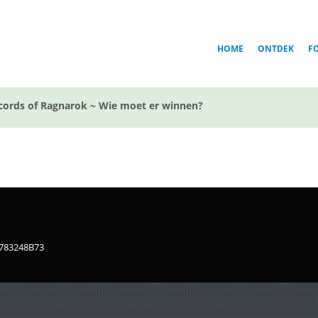
HOME
ONTDEK
F
cords of Ragnarok ~ Wie moet er winnen?
1783248B73