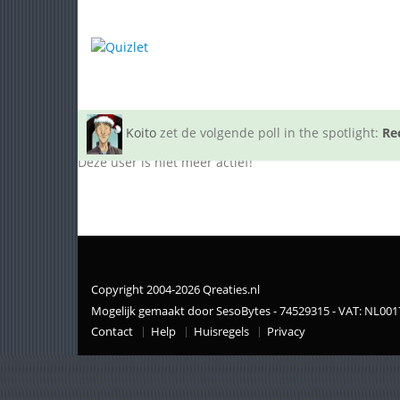
Koito
zet de volgende poll in the spotlight:
Re
Deze user is niet meer actief!
Copyright 2004-2026 Qreaties.nl
Mogelijk gemaakt door SesoBytes - 74529315 - VAT: NL00
Contact
Help
Huisregels
Privacy