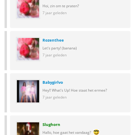
Hoi, zin om te praten?
7 jaar geleden
Rozenthee
Let's party! (banana)
7 jaar geleden
Babygirlvo
Hey!! What's Up! Hoe staat het ermee?
7 jaar geleden
Slughorn
Hallo, hoe gaat het vandaag?