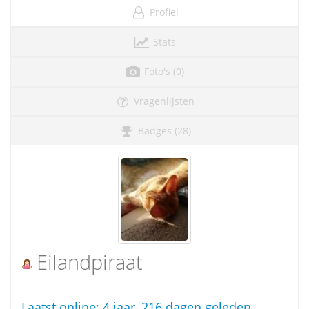
Profiel
Stats
Foto's (0)
Vragenlijsten
Badges (28)
Eilandpiraat
Laatst online:
4 jaar, 216 dagen geleden