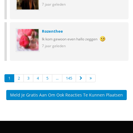
7 jaar geleden
Rozenthee
Ik kom gewoon even hallo zeggen
7 jaar geleden
1
2
3
4
5
...
145
Meld Je Gratis Aan Om Ook Reacties Te Kunnen Plaatsen