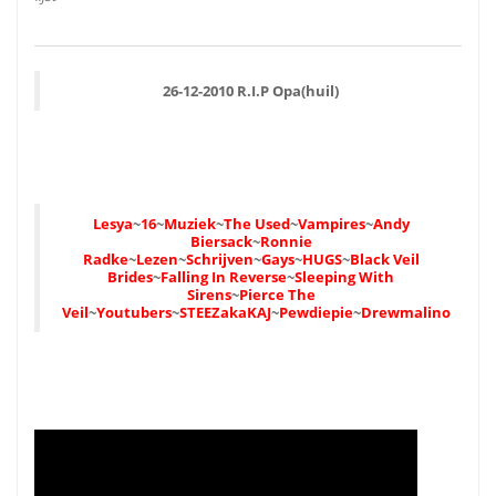
26-12-2010 R.I.P Opa(huil)
Lesya
~
16
~
Muziek
~
The Used
~
Vampires
~
Andy
Biersack
~
Ronnie
Radke
~
Lezen
~
Schrijven
~
Gays
~
HUGS
~
Black Veil
Brides
~
Falling In Reverse
~
Sleeping With
Sirens
~
Pierce The
Veil
~
Youtubers
~
STEEZakaKAJ
~
Pewdiepie
~
Drewmalino