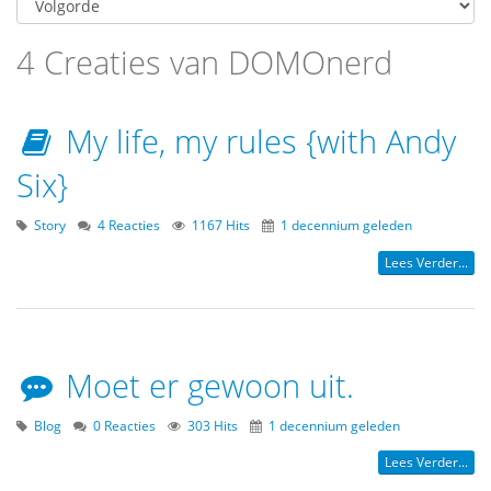
4 Creaties van DOMOnerd
My life, my rules {with Andy
Six}
Story
4 Reacties
1167 Hits
1 decennium geleden
Lees Verder...
Moet er gewoon uit.
Blog
0 Reacties
303 Hits
1 decennium geleden
Lees Verder...