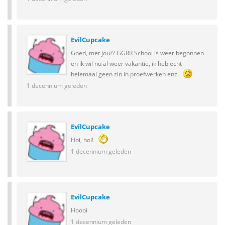
EvilCupcake
Goed, met jou?? GGRR School is weer begonnen
en ik wil nu al weer vakantie, ik heb echt
helemaal geen zin in proefwerken enz.
1 decennium geleden
EvilCupcake
Hoi, hoi!
1 decennium geleden
EvilCupcake
Hoooi
1 decennium geleden