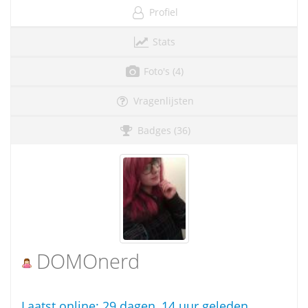
Profiel
Stats
Foto's (4)
Vragenlijsten
Badges (36)
DOMOnerd
Laatst online:
29 dagen, 14 uur geleden