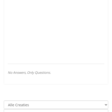
Ik
hou
van
deze
bands<3
No Answers, Only Questions.