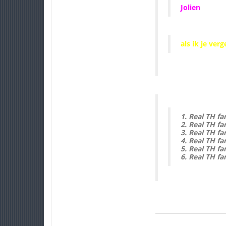
Jolien
als ik je ver
1. Real TH 
2. Real TH fa
3. Real TH f
4. Real TH fa
5. Real TH f
6. Real TH fa