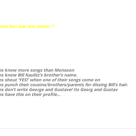
geten ben laat iets weten ^^
fans know more songs than Monsoon
ns know Bill Kaulitz’s brother’s name.
ans shout ‘YES!’ when one of their songs come on
ns punch their cousins/brothers/parents for dissing Bill’s hair.
ans don’t write George and Gustave! Its Georg and Gustav
ns have this on their profile…