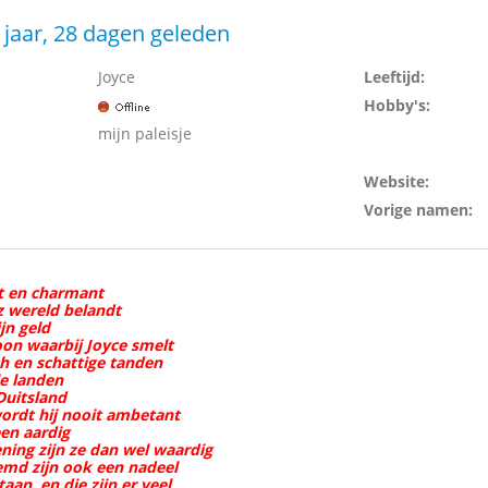
 jaar, 28 dagen geleden
Joyce
Leeftijd:
Hobby's:
mijn paleisje
Website:
Vorige namen:
ot en charmant
z wereld belandt
ijn geld
soon waarbij Joyce smelt
ch en schattige tanden
le landen
Duitsland
ordt hij nooit ambetant
een aardig
ning zijn ze dan wel waardig
emd zijn ook een nadeel
aan, en die zijn er veel