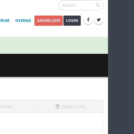
ORUM
OVERIGE
AANMELDEN
LOGIN
lijsten
Badges (44)