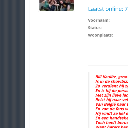
Laatst online:
7
Voornaam:
Status:
Woonplaats:
Bill Kaulitz, gro
Is in de showbiz
Zo verdient hij z
En is hij de per
Met zijn lieve la
Reist hij naar ve
Van België naar 
En van de fans w
Hij vindt ze lief 
En een handteke
Toch heeft bero
Want haters best