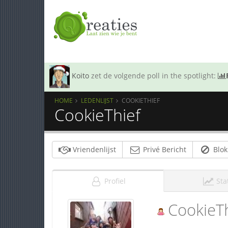
Koito
zet de volgende poll in the spotlight:
HOME
LEDENLIJST
COOKIETHIEF
CookieThief
Vriendenlijst
Privé Bericht
Blok
Profiel
Sta
CookieTh