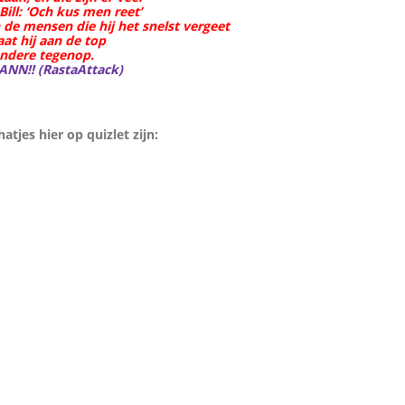
ill: ‘Och kus men reet’
 de mensen die hij het snelst vergeet
aat hij aan de top
andere tegenop.
ANN!! (RastaAttack)
atjes hier op quizlet zijn: