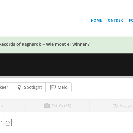
HOME
ONTDEK
F
Records of Ragnarok ~ Wie moet er winnen?
keer
Spotlight
Meld
ts
Foto's (55)
Vragen
ief