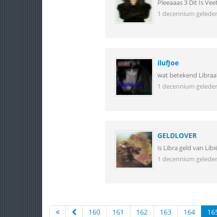
Pleeaaas 3 Dit Is Ve
1 decennium gelede
ilufJoe
wat betekend Libraa
1 decennium gelede
GELDLOVER
is Libra geld van Libi
1 decennium gelede
160
161
162
163
164
16