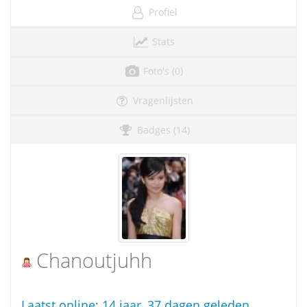
Profiel
Stats
Foto's (0)
Vragenlijsten
Badges (14)
Chanoutjuhh
Laatst online:
14 jaar, 37 dagen geleden