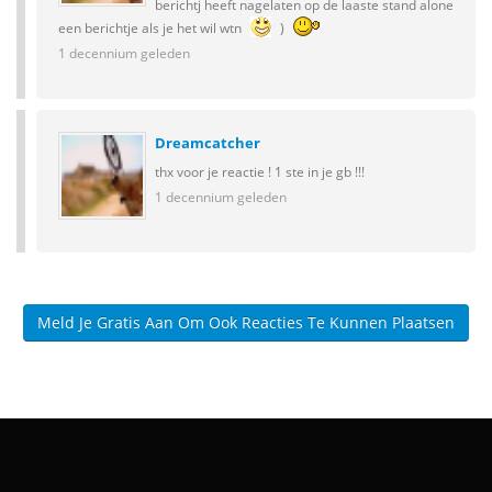
berichtj heeft nagelaten op de laaste stand alone
een berichtje als je het wil wtn
)
1 decennium geleden
Dreamcatcher
thx voor je reactie ! 1 ste in je gb !!!
1 decennium geleden
Meld Je Gratis Aan Om Ook Reacties Te Kunnen Plaatsen