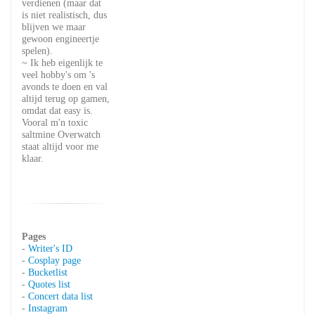
verdienen (maar dat
is niet realistisch, dus
blijven we maar
gewoon engineertje
spelen).
~ Ik heb eigenlijk te
veel hobby's om 's
avonds te doen en val
altijd terug op gamen,
omdat dat easy is.
Vooral m'n toxic
saltmine Overwatch
staat altijd voor me
klaar.
Pages
-
Writer's ID
-
Cosplay page
-
Bucketlist
-
Quotes list
-
Concert data list
-
Instagram