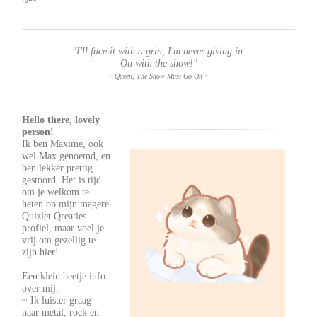
"I'll face it with a grin, I'm never giving in.
On with the show!"
~ Queen, The Show Must Go On ~
Hello there, lovely
person!
Ik ben Maxime, ook
wel Max genoemd, en
ben lekker prettig
gestoord. Het is tijd
om je welkom te
heten op mijn magere
Quizlet
Qreaties
profiel, maar voel je
vrij om gezellig te
zijn hier!
Een klein beetje info
over mij:
~ Ik luister graag
naar metal, rock en