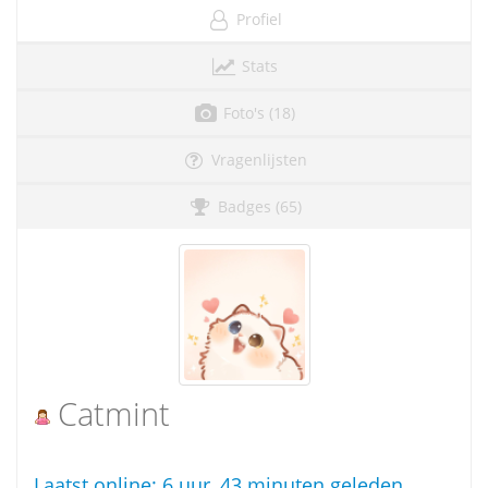
Profiel
Stats
Foto's (18)
Vragenlijsten
Badges (65)
Catmint
Laatst online:
6 uur, 43 minuten geleden