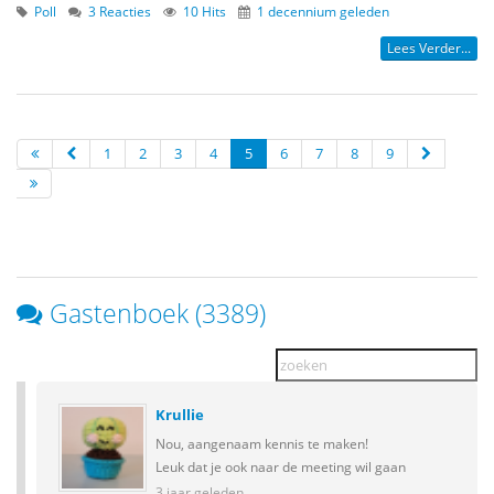
Poll
3 Reacties
10 Hits
1 decennium geleden
Lees Verder...
1
2
3
4
5
6
7
8
9
Gastenboek (3389)
Krullie
Nou, aangenaam kennis te maken!
Leuk dat je ook naar de meeting wil gaan
3 jaar geleden