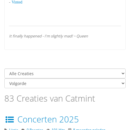
-
Vinted
It finally happened - I'm slightly mad! ~ Queen
83 Creaties van Catmint
Concerten 2025
Lijstje
0 Reacties
101 Hits
8 maanden geleden