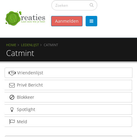
Aanmelden
HOME
LEDENLIJST
CATMINT
Catmint
Vriendenlijst
Privé Bericht
Blokkeer
Spotlight
Meld