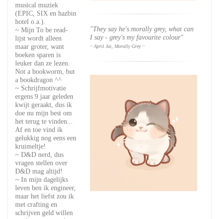
musical muziek
(EPIC, SIX en hazbin
hotel o.a.).
"They say he's morally grey, what can
~ Mijn To be read-
I say - grey's my favourite colour"
lijst wordt alleen
maar groter, want
~ April Jai, Morally Grey ~
boeken sparen is
leuker dan ze lezen.
Not a bookworm, but
a bookdragon ^^
~ Schrijfmotivatie
ergens 9 jaar geleden
kwijt geraakt, dus ik
doe nu mijn best om
het terug te vinden...
Af en toe vind ik
gelukkig nog eens een
kruimeltje!
~ D&D nerd, dus
vragen stellen over
D&D mag altijd!
~ In mijn dagelijks
leven ben ik engineer,
maar het liefst zou ik
met crafting en
schrijven geld willen