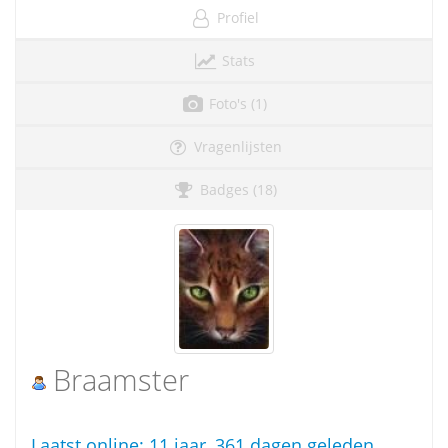
Profiel
Stats
Foto's (1)
Vragenlijsten
Badges (18)
Braamster
Laatst online:
11 jaar, 361 dagen geleden