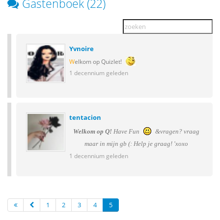
Gastenboek (22)
Yvnoire
W
elkom op Quizlet!
1 decennium geleden
tentacion
Welkom op Q!
Have Fun
&vragen? vraag
maar in mijn gb (: Help je graag! 'xoxo
1 decennium geleden
1
2
3
4
5