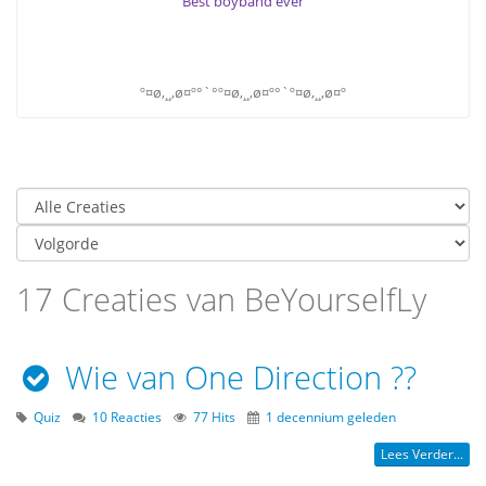
Best boyband ever
º¤ø,¸¸,ø¤º°`°º¤ø,¸¸,ø¤º°`º¤ø,¸¸,ø¤º
17 Creaties van BeYourselfLy
Wie van One Direction ??
Quiz
10 Reacties
77 Hits
1 decennium geleden
Lees Verder...