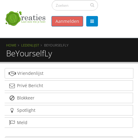
Aanmelden
HOME
LEDENLIJST
BEYOURSELFLY
BeYourselfLy
Vriendenlijst
Privé Bericht
Blokkeer
Spotlight
Meld