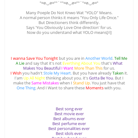
º¤ø,¸¸,ø¤º°`°º¤ø,¸¸,ø¤º°`º¤ø,¸¸,ø¤º
Many Poeple Do Not Knwo Wat "YOLO" Means.
A normal person thinks it means "You Only Life Once."
But Directioners think differently.
Says 'You Obviously Love One direction' for us.
Now do you understand what YOLO means[/i]
I wanna Save You Tonight
but you are in
Another World
.
Tell Me
A Lie
and say that it's not
Everthing About You
that's
What
Makes You Beautiful
I Want
More Than This
for us.
I Wish
you hadn't
Stole My Heart.
But you have already
Taken
it.
I'am
Up All Night
thinking about you. it's
Gotta Be You
. But I
make the
Same Mistakes
when I
Stand Up
. You just have that
One Thing
. And I Want to share these
Moments
with you.
Best song ever
Best movie ever
Best albums ever
Best perfume ever
Best personalities ever
Best idols ever