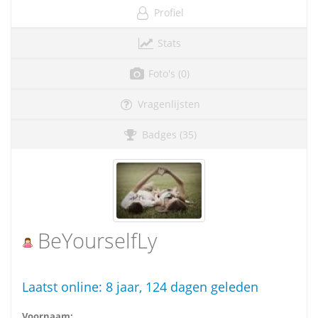
Profiel
Stats
Foto's (0)
Vragenlijsten
Badges (35)
BeYourselfLy
Laatst online:
8 jaar, 124 dagen geleden
Voornaam: