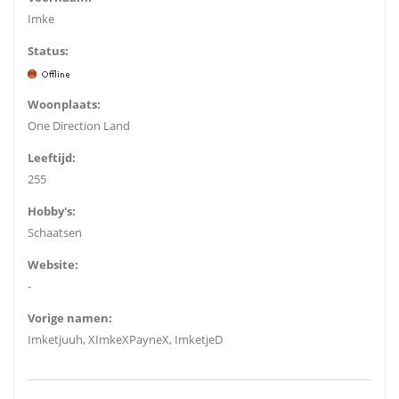
Imke
Status:
Woonplaats:
One Direction Land
Leeftijd:
255
Hobby's:
Schaatsen
Website:
-
Vorige namen:
Imketjuuh, XImkeXPayneX, ImketjeD