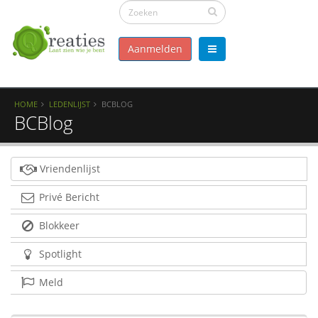
Aanmelden
HOME
LEDENLIJST
BCBLOG
BCBlog
Vriendenlijst
Privé Bericht
Blokkeer
Spotlight
Meld