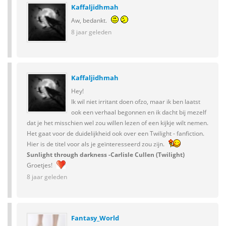
Kaffaljidhmah
Aw, bedankt.
8 jaar geleden
Kaffaljidhmah
Hey!
Ik wil niet irritant doen ofzo, maar ik ben laatst
ook een verhaal begonnen en ik dacht bij mezelf
dat je het misschien wel zou willen lezen of een kijkje wilt nemen.
Het gaat voor de duidelijkheid ook over een Twilight - fanfiction.
Hier is de titel voor als je geïnteresseerd zou zijn.
Sunlight through darkness -Carlisle Cullen (Twilight)
Groetjes!
8 jaar geleden
Fantasy_World