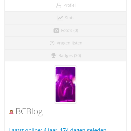
Profiel
Stats
Foto's (0)
Vragenlijsten
Badges (30)
BCBlog
Laatst online:
4 jaar, 174 dagen geleden