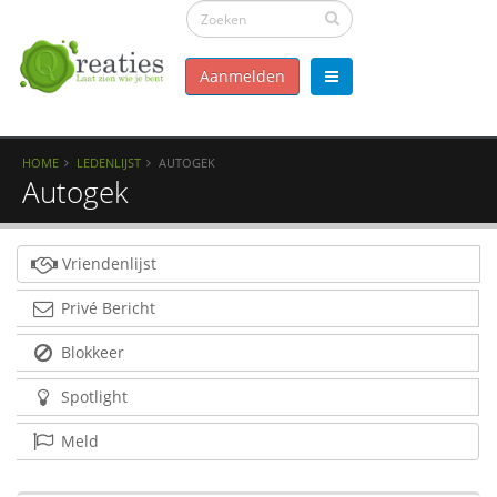
Aanmelden
HOME
LEDENLIJST
AUTOGEK
Autogek
Vriendenlijst
Privé Bericht
Blokkeer
Spotlight
Meld