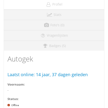
Profiel
Stats
Foto's (0)
Vragenlijsten
Badges (5)
Autogek
Laatst online:
14 jaar, 37 dagen geleden
Voornaam:
-
Status: