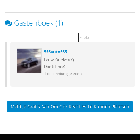
Gastenboek (1)
555auto555
Leuke Quizlets(Y)
Doei(dance)
1 decennium geleden
Meld Je Gratis Aan Om Ook Reacties Te Kunnen Plaatsen