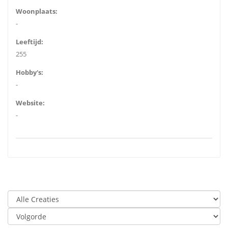
Woonplaats:
-
Leeftijd:
255
Hobby's:
-
Website:
-