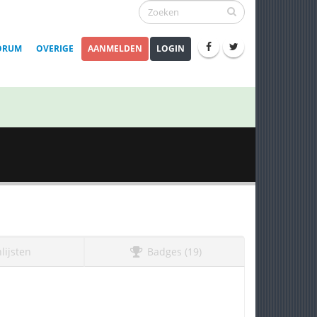
ORUM
OVERIGE
AANMELDEN
LOGIN
lijsten
Badges (19)