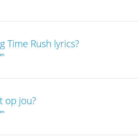
g Time Rush lyrics?
den
t op jou?
den