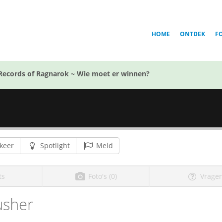
HOME
ONTDEK
F
Records of Ragnarok ~ Wie moet er winnen?
keer
Spotlight
Meld
ts
Foto's (0)
Vragen
usher