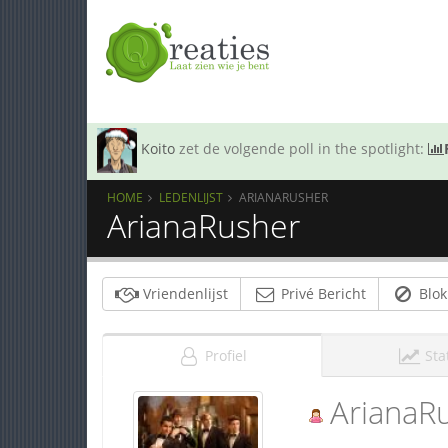
Koito
zet de volgende poll in the spotlight:
HOME
LEDENLIJST
ARIANARUSHER
ArianaRusher
Vriendenlijst
Privé Bericht
Blok
Profiel
Sta
ArianaR