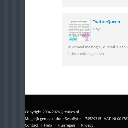
TwitterQueen
Hey!
Ik verveel me nog al, dus wil je een
1 decennium geleden
Copyright 2004-2026 Qreaties.nl
Mogelijk gemaakt door SesoBytes - 74529315 - VAT: NL0017
Contact
Help
Huisregels
Privacy