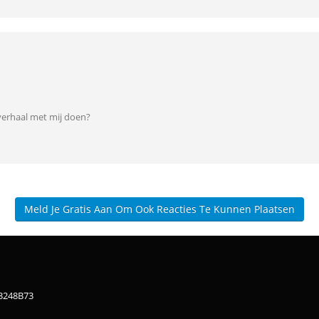
 verhaal met mij doen?
Meld Je Gratis Aan Om Ook Reacties Te Kunnen Plaatsen
83248B73