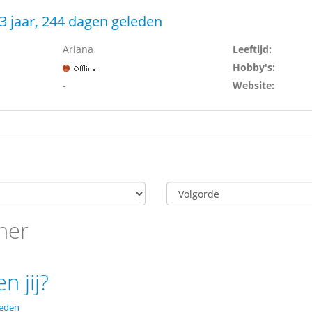
3 jaar, 244 dagen geleden
Ariana
Leeftijd:
Hobby's:
-
Website:
her
n jij?
leden