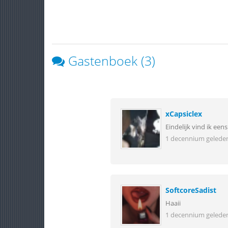
Gastenboek (3)
xCapsiclex
Eindelijk vind ik een
1 decennium gelede
SoftcoreSadist
Haaii
1 decennium gelede