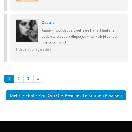
Occult
Aaaaw, nou, dat valt wel mee haha. Heel erg
bedankt, dit soort dingetjes vind ik altijd zo leuk
om te lezen. <3
1 decennium geleden
1
2
Meld Je Gratis Aan Om Ook Reacties Te Kunnen Plaatsen