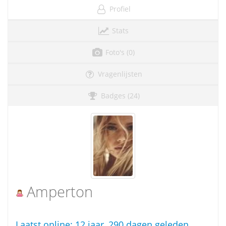
Profiel
Stats
Foto's (0)
Vragenlijsten
Badges (24)
Amperton
Laatst online:
12 jaar, 290 dagen geleden