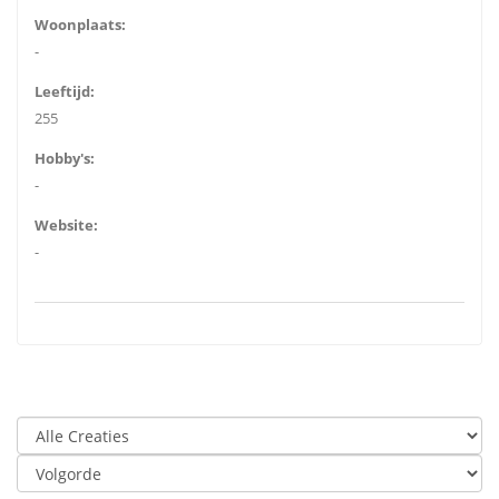
Woonplaats:
-
Leeftijd:
255
Hobby's:
-
Website:
-