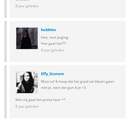
8 jaar geleden
bubbIes
Hee, next poging.
Hoe gaat het???
8 jaar geleden
Effy_Stonem
Mooi zo! Ik hoop dat het goed zal blijven gaan
met je, want dat gun ik je <3
Met mij gaat het prima hoor ^^
8 jaar geleden