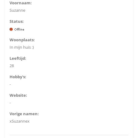
Voornaam:
Suzanne
Status:
Woonplaats:
In mijn huis :)
Leeftijd:
28
Hobby's:
-
Website:
-
Vorige namen:
xSuzannex