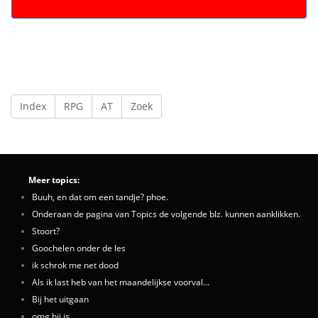
Index
RPG
AT
Zoek
Meer topics:
Buuh, en dat om een tandje? phoe.
Onderaan de pagina van Topics de volgende blz. kunnen aanklikken.
Stoort?
Goochelen onder de les
ik schrok me net dood
Als ik last heb van het maandelijkse voorval...
Bij het uitgaan
omg hij is