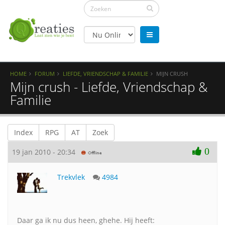
HOME
FORUM
LIEFDE, VRIENDSCHAP & FAMILIE
MIJN CRUSH
Mijn crush - Liefde, Vriendschap &
Familie
Index
RPG
AT
Zoek
0
19 jan 2010 - 20:34
Trekvlek
4984
Daar ga ik nu dus heen, ghehe. Hij heeft: