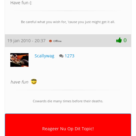
Have fun (:
Be careful what you wish for, 'cause you just might get it all.
0
19 jan 2010 - 20:37
Scallywag
1273
have fun
Cowards die many times before their deaths.