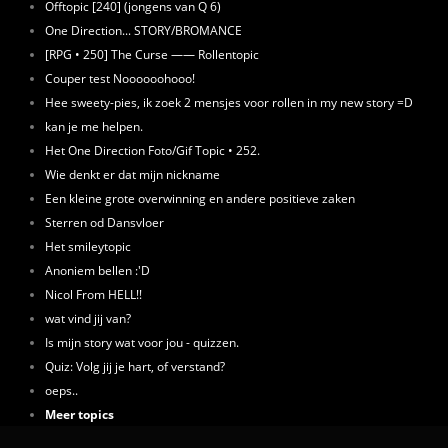
Offtopic [240] (jongens van Q 6)
One Direction... STORY/BROMANCE
[RPG • 250] The Curse —— Rollentopic
Couper test Noooooohooo!
Hee sweety-pies, ik zoek 2 mensjes voor rollen in my new story =D
kan je me helpen.
Het One Direction Foto/Gif Topic • 252.
Wie denkt er dat mijn nickname
Een kleine grote overwinning en andere positieve zaken
Sterren od Dansvloer
Het smileytopic
Anoniem bellen :'D
Nicol From HELL!!
wat vind jij van?
Is mijn story wat voor jou - quizzen.
Quiz: Volg jij je hart, of verstand?
oeps..
Meer topics