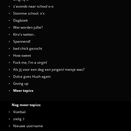
s'avonds naar school o-o
Stomme school. x'x
Dagboek
Wat worden jullie?
Kiro's twitter..
Spannend!
bad chick gezocht
How sweet
Fuck me, I'm a virgin!
Als jij voor een dag een jongen/ meisje was?
Dolce goes Hush again
Giving up
Meer topics
Nog meer topics:
Voetbal.
zielig :l
Nieuwe username