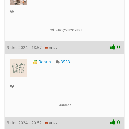
55
[ I will always love you ]
0
9 dec 2024 - 18:57
Renna
3533
56
Dramatic
0
9 dec 2024 - 20:52