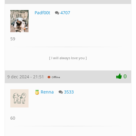
Padf00t
4707
59
[ I will always love you ]
0
9 dec 2024 - 21:51
Renna
3533
60