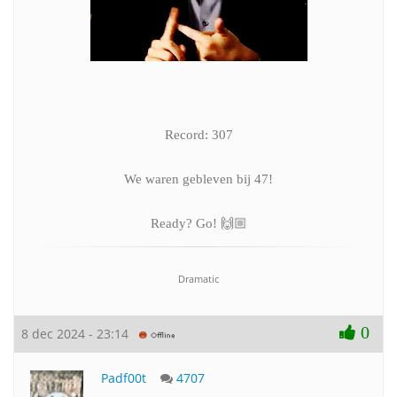
Record: 307
We waren gebleven bij 47!
Ready? Go! 🙌🏼
Dramatic
0
8 dec 2024 - 23:14
Padf00t
4707