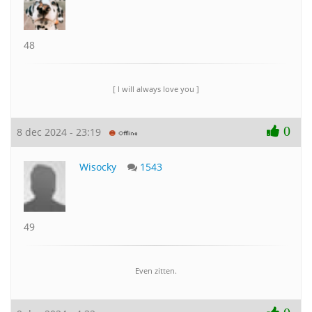
48
[ I will always love you ]
0
8 dec 2024 - 23:19
Wisocky
1543
49
Even zitten.