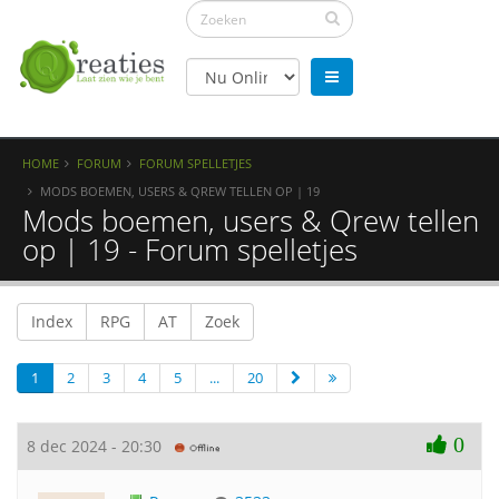
HOME
FORUM
FORUM SPELLETJES
MODS BOEMEN, USERS & QREW TELLEN OP | 19
Mods boemen, users & Qrew tellen
op | 19 - Forum spelletjes
Index
RPG
AT
Zoek
1
2
3
4
5
...
20
0
8 dec 2024 - 20:30