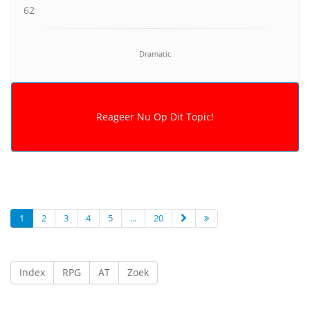
62
Dramatic
1
2
3
4
5
...
20
Index
RPG
AT
Zoek