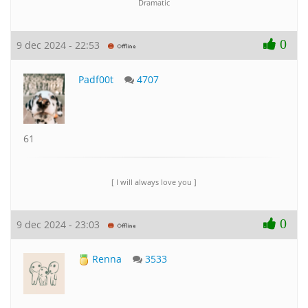
Dramatic
0
9 dec 2024 - 22:53
Padf00t
4707
61
[ I will always love you ]
0
9 dec 2024 - 23:03
Renna
3533