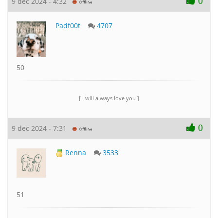
0
9 dec 2024 - 4:32
Padf00t
4707
50
[ I will always love you ]
0
9 dec 2024 - 7:31
Renna
3533
51