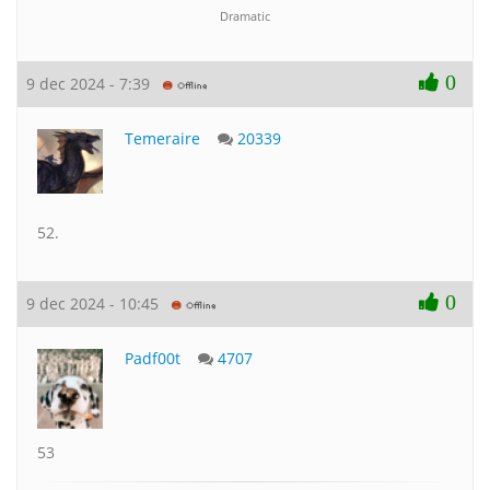
Dramatic
0
9 dec 2024 - 7:39
Temeraire
20339
52.
0
9 dec 2024 - 10:45
Padf00t
4707
53