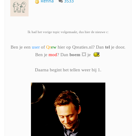
Renna
3533
Ik had het vorige topic volgemaakt, dus hier de nieuwe c:
Ben je een
user
of
Qr
ew
hier op Qreaties.nl? Dan
tel
je door.
Ben je
mod
? Dan
boem
💥 je
Daarna begint het tellen weer bij 1.