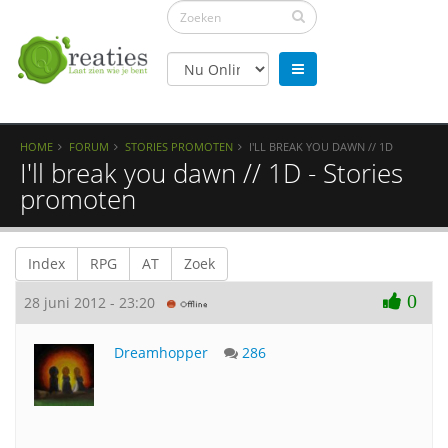
HOME
FORUM
STORIES PROMOTEN
I'LL BREAK YOU DAWN // 1D
I'll break you dawn // 1D - Stories
promoten
Index
RPG
AT
Zoek
0
28 juni 2012 - 23:20
Dreamhopper
286