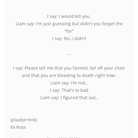
I say: I would kill you.
Liam say: I'm just guessing but didn't you forget the
"for"
I say: No, i didn't
...
I say: Please tell me that you fainted, fall off your chair
and that you are bleeding to death right now.
Liam say: I'm not..
I say: That's to bad
Liam say: I figured that out..
(plaatje=link)
Xx Roos