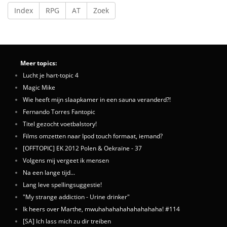
Index
RPG
AT
Zoek
Meer topics:
Lucht je hart-topic 4
Magic Mike
Wie heeft mijn slaapkamer in een sauna veranderd?!
Fernando Torres Fantopic
Titel gezocht voetbalstory!
Films omzetten naar Ipod touch formaat, iemand?
[OFFTOPIC] EK 2012 Polen & Oekraïne - 37
Volgens mij vergeet ik mensen
Na een lange tijd...
Lang leve spellingsuggestie!
"My strange addiction - Urine drinker"
Ik heers over Marthe, mwuhahahahahahahahaha! #114
[SA] Ich lass mich zu dir treiben