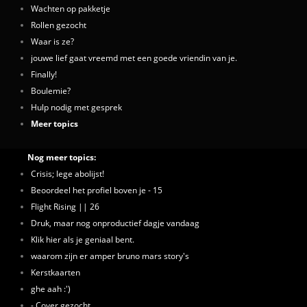
Wachten op pakketje
Rollen gezocht
Waar is ze?
jouwe lief gaat vreemd met een goede vriendin van je.
Finally!
Boulemie?
Hulp nodig met gesprek
Meer topics
Nog meer topics:
Crisis; lege abolijst!
Beoordeel het profiel boven je - 15
Flight Rising || 26
Druk, maar nog onproductief dagje vandaag
Klik hier als je geniaal bent.
waarom zijn er amper bruno mars story's
Kerstkaarten
ghe aah :')
- Cover gezocht.