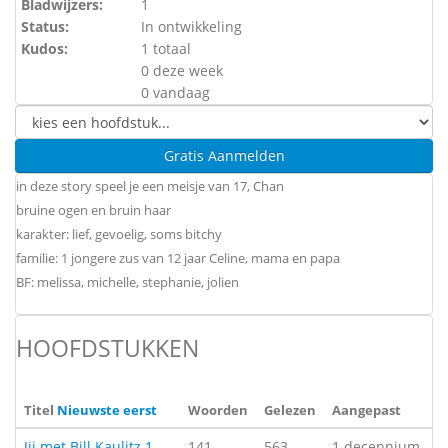
Bladwijzers:
1
Status:
In ontwikkeling
Kudos:
1 totaal
0 deze week
0 vandaag
Gratis Aanmelden
in deze story speel je een meisje van 17, Chan
bruine ogen en bruin haar
karakter: lief, gevoelig, soms bitchy
familie: 1 jongere zus van 12 jaar Celine, mama en papa
BF: melissa, michelle, stephanie, jolien
HOOFDSTUKKEN
Titel
Nieuwste eerst
Woorden
Gelezen
Aangepast
Jij met Bill Kaulitz 1
141
563
1 decennium