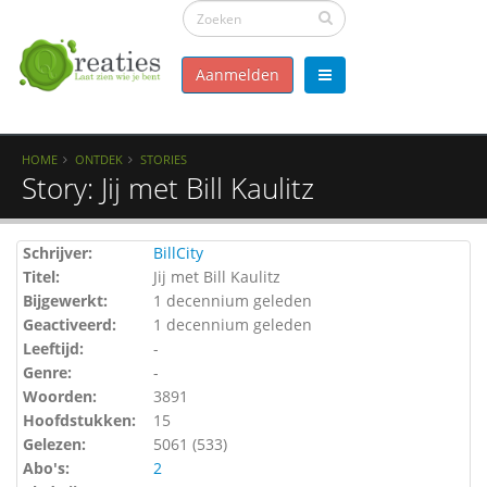
Aanmelden
HOME
ONTDEK
STORIES
Story: Jij met Bill Kaulitz
Schrijver:
BillCity
Titel:
Jij met Bill Kaulitz
Bijgewerkt:
1 decennium geleden
Geactiveerd:
1 decennium geleden
Leeftijd:
-
Genre:
-
Woorden:
3891
Hoofdstukken:
15
Gelezen:
5061 (
533
)
Abo's:
2