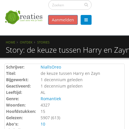
Aanmelden
HOME
ONTDEK
STORIES
Story: de keuze tussen Harry en Zay
Schrijver:
NiallsOreo
Titel:
de keuze tussen Harry en Zayn
Bijgewerkt:
1 decennium geleden
Geactiveerd:
1 decennium geleden
Leeftijd:
AL
Genre:
Romantiek
Woorden:
4327
Hoofdstukken:
15
Gelezen:
5907 (
613
)
Abo's:
10