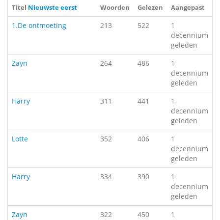
Titel
Nieuwste eerst
Woorden
Gelezen
Aangepast
1.De ontmoeting
213
522
1
decennium
geleden
Zayn
264
486
1
decennium
geleden
Harry
311
441
1
decennium
geleden
Lotte
352
406
1
decennium
geleden
Harry
334
390
1
decennium
geleden
Zayn
322
450
1