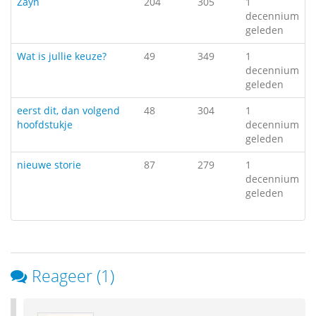
Zayn
204
305
1
decennium
geleden
Wat is jullie keuze?
49
349
1
decennium
geleden
eerst dit, dan volgend
48
304
1
hoofdstukje
decennium
geleden
nieuwe storie
87
279
1
decennium
geleden
Reageer (1)