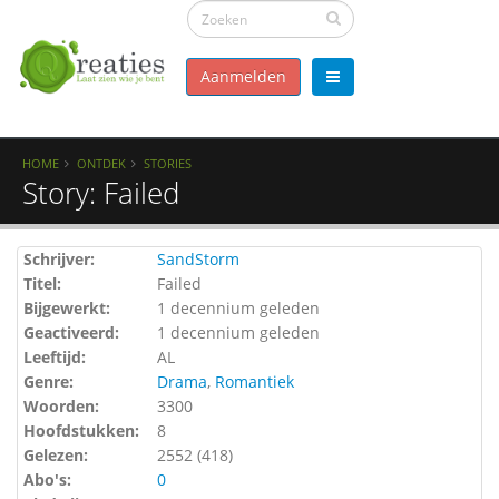
Aanmelden
HOME
ONTDEK
STORIES
Story: Failed
Schrijver:
SandStorm
Titel:
Failed
Bijgewerkt:
1 decennium geleden
Geactiveerd:
1 decennium geleden
Leeftijd:
AL
Genre:
Drama
,
Romantiek
Woorden:
3300
Hoofdstukken:
8
Gelezen:
2552 (
418
)
Abo's:
0