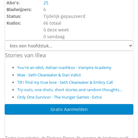
Abo's:
25
Bladwijzers:
6
Status:
Tijdelijk gepauzeerd
Kudos:
66 totaal
0 deze week
0 vandaag
Stories van Illea
You're an idiot, Adrian Ivashkov - Vampire Academy
Mae - Seth Clearwater & Sian Valicii
Till I find my true love - Seth Clearwater & Embry Call
Try-outs, one shots, short stories and random thoughts...
Only One Survivor - The Hunger Games - Extra
Gratis Aanmelden