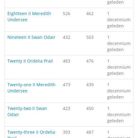
geleden
Eightteen II Meredith
526
462
1
Undersee
decennium
geleden
Nineteen II Swan Odair
432
503
1
decennium
geleden
Twenty II Ordelia Prail
483
476
1
decennium
geleden
Twenty-one II Meredith
473
439
1
Undersee
decennium
geleden
Twenty-two II Swan
423
450
1
Odair
decennium
geleden
Twenty-three II Ordelia
393
487
1