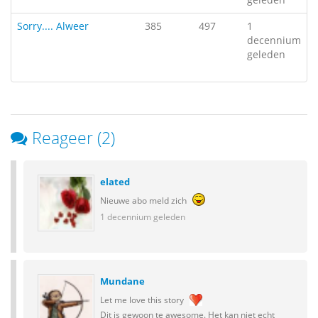
Sorry.... Alweer
385
497
1
decennium
geleden
Reageer (2)
elated
Nieuwe abo meld zich
1 decennium geleden
Mundane
Let me love this story
Dit is gewoon te awesome. Het kan niet echt