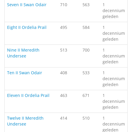
Seven II Swan Odair
710
563
1
decennium
geleden
Eight II Ordelia Prail
495
584
1
decennium
geleden
Nine II Meredith
513
700
1
Undersee
decennium
geleden
Ten II Swan Odair
408
533
1
decennium
geleden
Eleven II Ordelia Prail
463
671
1
decennium
geleden
Twelve II Meredith
414
510
1
Undersee
decennium
geleden