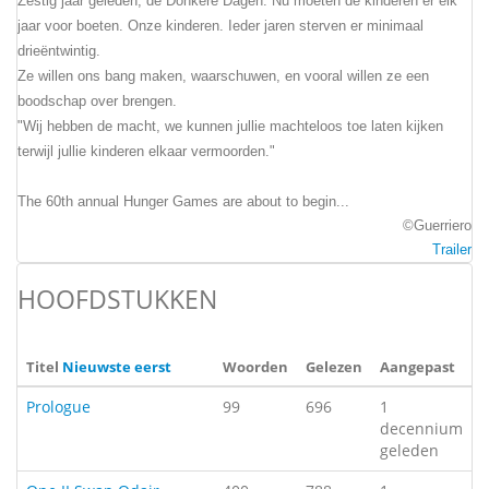
Zestig jaar geleden, de Donkere Dagen. Nu moeten de kinderen er elk
jaar voor boeten. Onze kinderen. Ieder jaren sterven er minimaal
drieëntwintig.
Ze willen ons bang maken, waarschuwen, en vooral willen ze een
boodschap over brengen.
"Wij hebben de macht, we kunnen jullie machteloos toe laten kijken
terwijl jullie kinderen elkaar vermoorden."
The 60th annual Hunger Games are about to begin...
©Guerriero
Trailer
HOOFDSTUKKEN
Titel
Nieuwste eerst
Woorden
Gelezen
Aangepast
Prologue
99
696
1
decennium
geleden