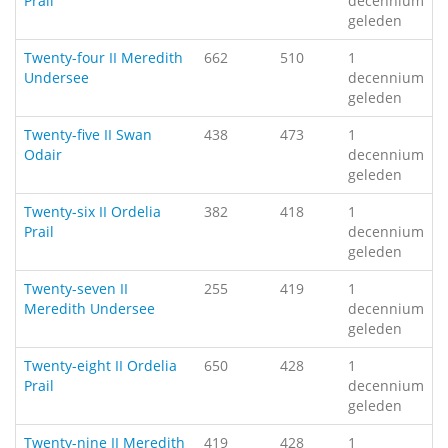
Prail
decennium
geleden
Twenty-four II Meredith
662
510
1
Undersee
decennium
geleden
Twenty-five II Swan
438
473
1
Odair
decennium
geleden
Twenty-six II Ordelia
382
418
1
Prail
decennium
geleden
Twenty-seven II
255
419
1
Meredith Undersee
decennium
geleden
Twenty-eight II Ordelia
650
428
1
Prail
decennium
geleden
Twenty-nine II Meredith
419
428
1