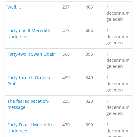
Well....
237
466
1
decennium
geleden
Forty-one II Meredith
475
404
1
Undersee
decennium
geleden
Forty-two II Swan Odair
568
396
1
decennium
geleden
Forty-three II Ordelia
439
349
1
Prail
decennium
geleden
The feared vacation-
225
323
1
message
decennium
geleden
Forty-Four II Meredith
470
399
1
Undersee
decennium
geleden