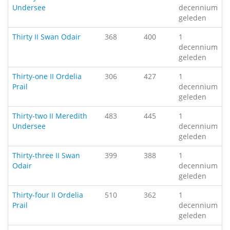
Undersee
decennium
geleden
Thirty II Swan Odair
368
400
1
decennium
geleden
Thirty-one II Ordelia
306
427
1
Prail
decennium
geleden
Thirty-two II Meredith
483
445
1
Undersee
decennium
geleden
Thirty-three II Swan
399
388
1
Odair
decennium
geleden
Thirty-four II Ordelia
510
362
1
Prail
decennium
geleden