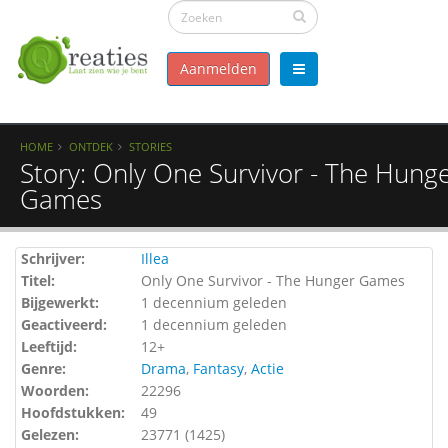
Aanmelden
HOME
ONTDEK
STORIES
Story: Only One Survivor - The Hung
Games
Schrijver:
Illea
Titel:
Only One Survivor - The Hunger Games
Bijgewerkt:
1 decennium geleden
Geactiveerd:
1 decennium geleden
Leeftijd:
12+
Genre:
Drama
,
Fantasy
,
Actie
Woorden:
22296
Hoofdstukken:
49
Gelezen:
23771 (
1425
)