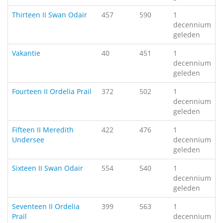
Thirteen II Swan Odair
457
590
1
decennium
geleden
Vakantie
40
451
1
decennium
geleden
Fourteen II Ordelia Prail
372
502
1
decennium
geleden
Fifteen II Meredith
422
476
1
Undersee
decennium
geleden
Sixteen II Swan Odair
554
540
1
decennium
geleden
Seventeen II Ordelia
399
563
1
Prail
decennium