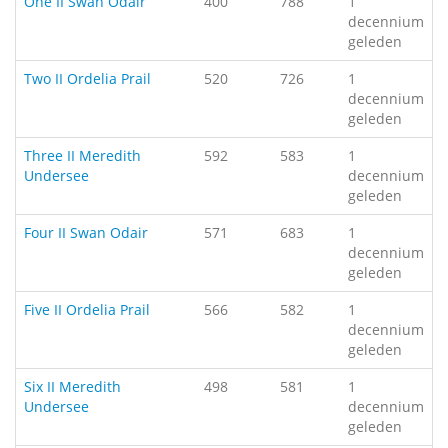
One II Swan Odair
400
788
1
decennium
geleden
Two II Ordelia Prail
520
726
1
decennium
geleden
Three II Meredith
592
583
1
Undersee
decennium
geleden
Four II Swan Odair
571
683
1
decennium
geleden
Five II Ordelia Prail
566
582
1
decennium
geleden
Six II Meredith
498
581
1
Undersee
decennium
geleden