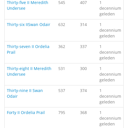
Thirty-five II Meredith
545
407
1
Undersee
decennium
geleden
Thirty-six IISwan Odair
632
314
1
decennium
geleden
Thirty-seven II Ordelia
362
337
1
Prail
decennium
geleden
Thirty-eight II Meredith
531
300
1
Undersee
decennium
geleden
Thirty-nine II Swan
537
374
1
Odair
decennium
geleden
Forty II Ordelia Prail
795
368
1
decennium
geleden