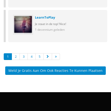
LearnToPlay
Je staat in de top! Nice!
1 decennium geleden
1
2
3
4
5
Meld Je Gratis Aan Om Ook Reacties Te Kunnen Plaatsen