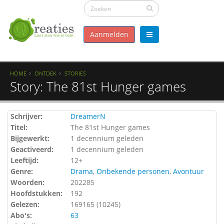
Aanmelden
HOME
ONTDEK
STORIES
Story: The 81st Hunger games
Schrijver:
DreamerN
Titel:
The 81st Hunger games
Bijgewerkt:
1 decennium geleden
Geactiveerd:
1 decennium geleden
Leeftijd:
12+
Genre:
Drama
,
Onbekende personen
,
Avontuur
Woorden:
202285
Hoofdstukken:
192
Gelezen:
169165 (
10245
)
Abo's:
63