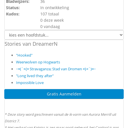
Bladwijzers:
36
Status:
In ontwikkeling
Kudos:
107 totaal
0 deze week
0 vandaag
Stories van DreamerN
"Hooked"
Weerwolven op Hogwarts
~¤(`×{¤ Stravaganza; Stad van Dromen ¤}×´)¤~
"Long lived they after"
Impossible Love
Gratis Aanmelden
* Deze story word geschreven vanuit de ik-vorm van Aurora Merrill uit
District 7.
* Het verhaal van Katniss is zeg maar nooit gebeurd, het Capitool is nog