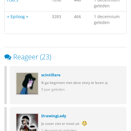
geleden
× Epiloog ×
3283
466
1 decennium
geleden
Reageer (23)
scintillare
Ik ga beginnen met deze story te lezen :p
9 jaar geleden
DrawingLady
Je cover ziet er mooi uit
1 decennium geleden