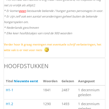
net zo vrolijk als altijd [:
* Er komen
geen
bestaande bekende / hunger games personages in voor.
* Er zijn zelf ook een aantal veranderingen geheel buiten de bekende
hongerspelen om.
* Nederlands geschreven
* Elke keer hoofdstukjes van rond de 900 woorden
Verder hoor ik graag meningen met eventuele schrijf verbeteringen, het
witte vak is er niet voor niets
HOOFDSTUKKEN
Titel
Nieuwste eerst
Woorden
Gelezen
Aangepast
H1-1
1841
2487
1 decennium
geleden
H1.2
1290
1493
1 decennium
geleden