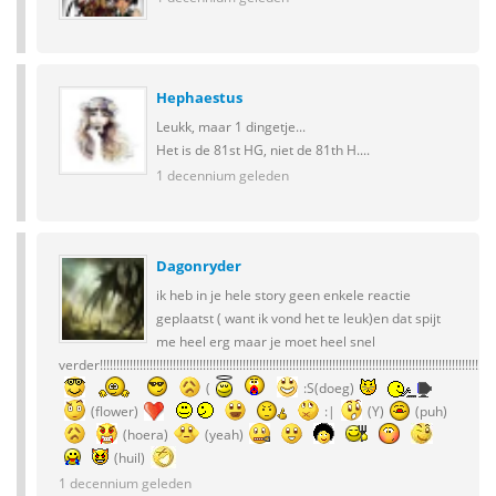
Hephaestus
Leukk, maar 1 dingetje...
Het is de 81st HG, niet de 81th H....
1 decennium geleden
Dagonryder
ik heb in je hele story geen enkele reactie
geplaatst ( want ik vond het te leuk)en dat spijt
me heel erg maar je moet heel snel
verder!!!!!!!!!!!!!!!!!!!!!!!!!!!!!!!!!!!!!!!!!!!!!!!!!!!!!!!!!!!!!!!!!!!!!!!!!!!!!!!!!!!!!!!!!!!!!!!!!!!!!!!!!!!!!!!!!!!!!!!!!!!
(
:S(doeg)
(flower)
:|
(Y)
(puh)
(hoera)
(yeah)
(huil)
1 decennium geleden