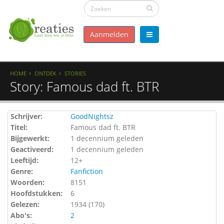
Aanmelden
HOME
ONTDEK
STORIES
Story: Famous dad ft. BTR
Schrijver:
GoodNightsz
Titel:
Famous dad ft. BTR
Bijgewerkt:
1 decennium geleden
Geactiveerd:
1 decennium geleden
Leeftijd:
12+
Genre:
Fanfiction
Woorden:
8151
Hoofdstukken:
6
Gelezen:
1934 (
170
)
Abo's:
2